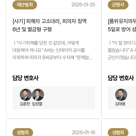
재산범죄
2026-01-20
군형사
[사기] 피해자 고소대리, 피의자 징역
[품위유지의무
6년 및 벌금형 구형
5일로 방어 
ㅣ“사기피해를 당한 것 같은데, 어떻게
ㅣ“이 말 한마디
대응해야 하나요” A씨는 인테리어 공사를
몰랐습니다” A
의뢰하며 피의자 B씨로부터 수차례 “문제없이
군인이였습니다.
진행된다”, “곧 착공에 들어간다”는 말을
업무와 피로가 
들었습니다. 그러나 계약금과 중도금이 지급된
중 감정이 다소
담당 변호사
담당 변호사
이후에도 공사는 시작되지 않았고, 연락은 점점
해당 발언이 ‘언
뜸해졌습니다. 알고 보니 B씨는 자신의 명의가
A씨는 품위유지
아닌 제3자 명의를 반복적으로 이용하며
절차에 회부되었
유사한 수법의 피해를 지속해 온 상태였습니다.
말실수였는데, 
김훈찬
임성열
김태용
A씨는 명백한 사기 피해자였지만 어떻게
불안을 느끼고 있
대응해야 할지 알 수 없는 상황이었…
아니라 ‘맥락’
성범죄
2026-01-16
성범죄