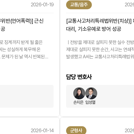
2026-01-19
교통/음주
2026
위반(언어폭력)] 근신
[교통사고처리특례법위반(치상)]
성공
대리, 기소유예로 방어 성공
로 징계까지 받게 될 줄은
ㅣ전방을 제대로 살피지 못한 실수 전
 씨는 성실하게 복무해 온
제대로 살피지 못한 순간, 사고는 연쇄
 문제가 된 날 역시 반복된
발생했고 A씨는 교통사고처리특례법
겹친 상황에서 상급자와의 대화
(치상) 피의자로 조사를 받게 되었습니다
 격해졌을 뿐이었습니다. 하지만
보험은 가입돼 있었지만, 인명 피해가 
담당 변호사
어폭력’으로 문제 삼아지며,
이상 형사처벌 가능성을 피할 수 없는
의무위반을 이유로 징계
상황이었습니다. A씨가 가장 두려워했던
습니다. A씨는 “순간적인
하나, ‘전과’가 남는 것이었습니다. ㅣ
이렇게까지 될 줄 몰랐다”며 큰
과실, 그러나 해결책은 존재합니다. 사
손지은
임성열
었습니다. ㅣ본질은 ‘표현’이
기록을 검토한 결과, 사고 원인 자체는
 품위유지의무위반…
명확했습니다. 전방주시 태만과 중앙선
2026-01-14
군형사
2026