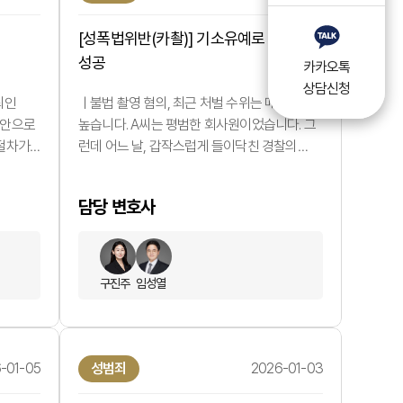
[성폭법위반(카촬)] 기소유예로 방어
성공
카카오톡
상담신청
뢰인
ㅣ불법 촬영 혐의, 최근 처벌 수위는 매우
사안으로
높습니다. A씨는 평범한 회사원이었습니다. 그
 절차가
런데 어느 날, 갑작스럽게 들이닥친 경찰의
군기
연락. "디지털 성범죄 혐의로 입건되었습니다."
가
누군가의 스마트폰에서 A씨가 촬영한 것으로
담당 변호사
서는
보이는 불법 촬영물이 발견되었다는
 회부를
것이었습니다. 불법 촬영 혐의는 사회적 파장이
 수밖에
큰 범죄로 분류됩니다. 특히 ‘성착취물’로
안이
인정되거나 유포 가능성이 있다고 판단되면
구진주
임성열
무엇보다
초범이라도 집행유예 없이 실형이 선고되는
경우가 많습니다. 이에 A씨는 극도로…
-01-05
성범죄
2026-01-03