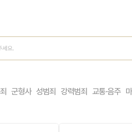
죄
군형사
성범죄
강력범죄
교통·음주