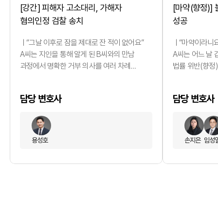
[강간] 피해자 고소대리, 가해자
[마약(향정)
혐의인정 검찰 송치
성공
ㅣ“그날 이후로 잠을 제대로 잔 적이 없어요”
ㅣ“마약이라니요
A씨는 지인을 통해 알게 된 B씨와의 만남
A씨는 어느 날
과정에서 명확한 거부 의사를 여러 차례
법률 위반(향정
표현했음에도 불구하고, 원치 않는 성적 행위를
연락을 받았습니
강요당했습니다. 사건 직후 큰 충격과 공포로
만남이었을 뿐인
담당 변호사
담당 변호사
인해 바로 대응하지 못했지만, 시간이 지날수록
‘향정신성의약품
억울함과 분노는 더욱 커졌고 결국 법적 대응을
피의자로 조사하
결심하게 되었습니다. ㅣ피해자의 진술, 그
사건은 그 특성
자체로 충분한 의미가 있습니다 성범죄
않았더라도 형사
용성호
손지은
임성
사건에서 피해자는 사건 당시의 정황을 상세히
대응이 무엇보다
설명해야 한다는 부담을 안고…
ㅣ단순 동행이 ‘
구조…