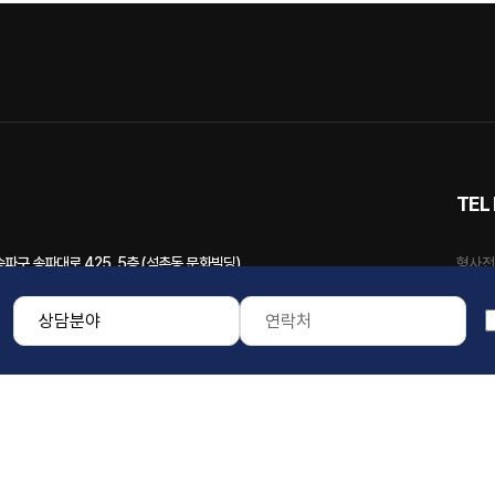
TEL 
파구 송파대로 425, 5층 (석촌동,문화빌딩)
형사전
 영통구 광교중앙로248번길 7-2 (하동) 원희캐슬 C동 317,318호 수원지방법원 앞
서울 
파구 백제고분로 365, 9층 (석촌동, 태문빌딩)
수원 
주말 및 야간에도 상담 가능합니다.