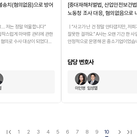
] 불송치(혐의없음)으로 방어
[중대재해처벌법, 산업안전보건법
노동청 조사 대응, 혐의없음으로 
종결
… 저는 정말 억울합니다”
ㅣ“사고가 난 건 정말 안타깝지만, 저희
 갑작스럽게 마약류 관리에 관한
잘못한 걸까요.” A사는 오랜 기간 한 
) 혐의로 수사 대상이 되었다는
안정적으로 운영해 온 중소기업이었습니
다. 단순한 지인과의
문제가 된 날 역시 평소와 다름없는 하
데, 수사기관은
단지 노후된 설비를 교체하기 위해 외
담당 변호사
 수수’ 혐의를 적용하며 A씨를
전문업체에 작업을 맡겼을 뿐이었습니다
겠다고 통보했습니다. 마약
그러나 작업 도중 예상치 못한 사고로 
상 소량이라도, 직접 투약하지
발생했고, 그 여파는 곧바로 산업안전
처벌로 이어질 수 있어 초기
위반, 나아가 중대재해처벌등에관한법
열
이인영
임성열
 중요한 상황 이었습니다.
노동청 내사로 이어졌습니다. 대표이사
범죄 가담’으로 둔갑한 사건
B씨는 “설비 교체 작업은 전문가…
1
2
3
4
5
6
7
8
9
10