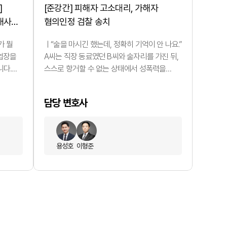
]
[준강간] 피해자 고소대리, 가해자
내사
혐의인정 검찰 송치
가 뭘
ㅣ“술을 마시긴 했는데, 정확히 기억이 안 나요.”
사업장을
A씨는 직장 동료였던 B씨와 술자리를 가진 뒤,
다.
스스로 항거할 수 없는 상태에서 성폭력을
루였고,
당했다고 호소했습니다. 문제는 그
부
이후였습니다. 명확히 기억나지 않는 부분,
담당 변호사
.
가해자와의 관계, 이후에도 얼굴을 마주쳐야
사망자가
했던 현실 때문에 A씨는 오랜 시간 신고를
보건법
망설일 수밖에 없었습니다. 결국 큰 용기를 내
률 위반
고소를 결심하였고, 저희는 사건 초기부터
용성호
이형준
인
피해자의 심리 상태와 사건 구조를 함께 살피는
것을 가장 우선에 두고 절차…