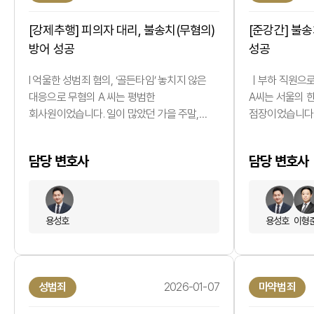
[강제추행] 피의자 대리, 불송치(무혐의)
[준강간] 불
방어 성공
성공
l 억울한 성범죄 혐의, ‘골든타임’ 놓치지 않은
ㅣ부하 직원으로
대응으로 무혐의 A 씨는 평범한
A씨는 서울의 
회사원이었습니다. 일이 많았던 가을 주말,
점장이었습니다.
휴식을 위해 경기도 모처의 한 오피스텔을
누구보다 매장 
예약했습니다. 조용한 숙소를마련한 그는,
그런데 어느 날,
담당 변호사
담당 변호사
모바일 앱을 통해 근처 사람들과 소소한 대화를
고소장이 날아들
나누고 싶었습니다. 그 앱은 인근에 있는 동성
혐의였습니다. 
친구들을 실시간으로 매칭해주는
일부가 강제로 
기능이있었고, A씨는 그저 대화를 나눌 상대를
‘성범죄 피해자’
용성호
용성호
이형
찾았을 뿐이었습니다. 상대방은자신을
당연히 A씨를 ‘
소개하며 자연스럽게 메시지를
조사에 착수했습
주고받았습니다. A 씨는…
불리한…
성범죄
2026-01-07
마약범죄