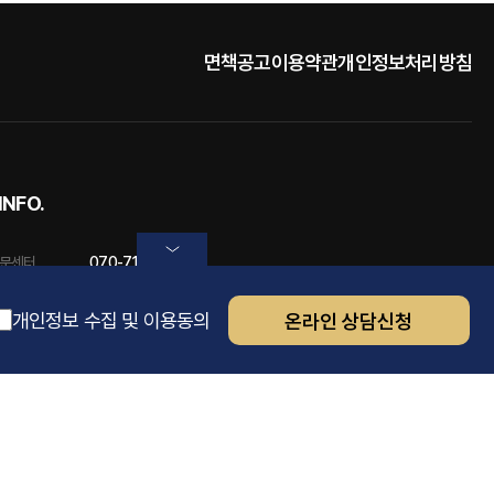
면책공고
이용약관
개인정보처리방침
INFO.
문센터
070-7174-2392
본사무소
1899-7749
개인정보 수집 및 이용동의
온라인 상담신청
분사무소
031-215-0508
Copyright © 2024 법무법인 에이파트. All Right Reserved