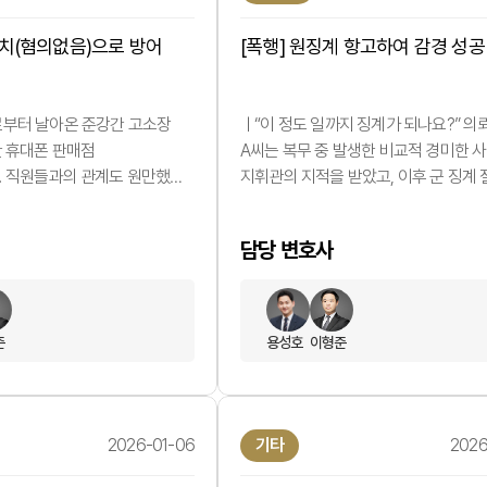
송치(혐의없음)으로 방어
[폭행] 원징계 항고하여 감경 성공
부터 날아온 준강간 고소장
ㅣ“이 정도 일까지 징계가 되나요?” 의
한 휴대폰 판매점
A씨는 복무 중 발생한 비교적 경미한 
 직원들과의 관계도 원만했고,
지휘관의 지적을 받았고, 이후 군 징계
운영에 성실한 사람이었습니다.
진행되었습니다. 사건 자체는 중대한 
 함께 일하던 B씨로부터
문란이나 반복적인 문제 행동과는 거리
담당 변호사
었습니다. 준강간
있었습니다. 그럼에도 불구하고 부대에
B씨는 A씨와의 성관계 중
사안의 경위에 비해 무거운 징계위원회
이뤄졌다고 주장했고, 퇴사 직전
결정했습니다. A씨로서는 억울함이 클
임을 주장 하였습니다. 경찰은
없었습니다. 단순한 실수에 가까운 사
준
용성호
이형준
준강간 혐의’로 피의자 신분
징계로 이어된 것도 당황스러웠지만, 
니다. ㅣ혼란스러운 사실관계,
왜 이 정도 사안에 이런 수위의…
2026-01-06
기타
2026