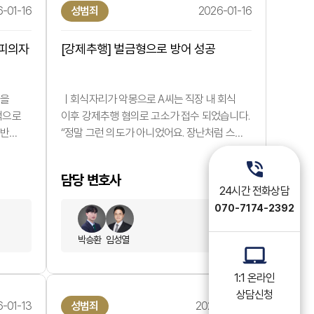
-01-16
성범죄
2026-01-16
 피의자
[강제추행] 벌금형으로 방어 성공
방을
ㅣ회식자리가 악몽으로 A씨는 직장 내 회식
적으로
이후 강제추행 혐의로 고소가 접수 되었습니다.
위반
“정말 그런 의도가 아니었어요. 장난처럼 스친
.
정도였는데, 이렇게까지 될 줄은 몰랐습니다.”
발생한
A씨의 목소리에는 당혹감과 두려움이 섞여
담당 변호사
있었습니다. 성범죄 혐의는 그 자체만으로도
24시간 전화상담
 건 단
개인의 일상과 사회적 평가를 송두리째 흔들 수
070-7174-2392
명백한
있습니다. A씨 역시 처벌 수위, 전과 기록, 직장
건
문제까지 겹쳐 극심한 불안을 호소하고
박승환
임성열
 비교적
있었습니다. ㅣ가볍게 볼 수 없는 강제추행
…
사건 강제추행 사건은…
1:1 온라인
상담신청
-01-13
성범죄
2026-01-09