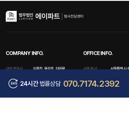
COMPANY INFO.
OFFICE INFO.
대표 변호사
김훈찬, 용성호, 김태용
서울 본사
서울특별시 송
광고책임 변호사
김훈찬
수원 분사무소
경기도 수원시
070.7174.2392
24시간
법률상담
사업자등록번호
765-86-02259 (대표자 : 김훈찬)
회생파산센터
서울특별시 송
형사전담센터
070-7174-2392