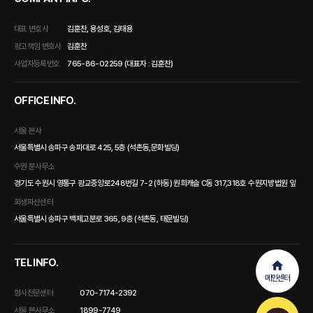
대표 변호사
김훈찬, 용성호, 김태용
광고책임 변호사
김훈찬
사업자등록번호
765-86-02259 (대표자 : 김훈찬)
OFFICE INFO.
서울 본사
서울특별시 송파구 송파대로 425, 5층 (석촌동,문화빌딩)
수원 분사무소
경기도 수원시 영통구 광교중앙로248번길 7-2 (하동) 원희캐슬 C동 317,318호 수원지방법원 앞
회생파산센터
서울특별시 송파구 백제고분로 365, 9층 (석촌동, 태문빌딩)
TEL INFO.
메인센터
형사전문센터
070-7174-2392
서울 본사무소
1899-7749