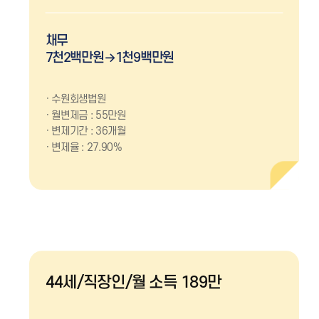
채무
7천2백만원→1천9백만원
수원회생법원
월변제금 : 55만원
변제기간 : 36개월
변제율 : 27.90%
44세/직장인/월 소득 189만