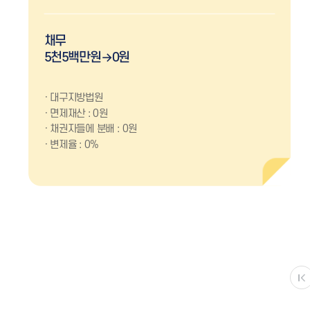
채무
5천5백만원→0원
대구지방법원
면제재산 : 0원
채권자들에 분배 : 0원
변제율 : 0%