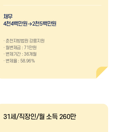
채무
4천4백만원→2천5백만원
춘천지방법원 강릉지원
월변제금 : 71만원
변제기간 : 36개월
변제율 : 58.96%
31세/직장인/월 소득 260만