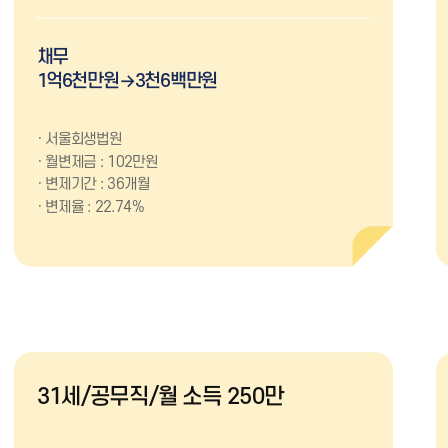
채무
1억6천만원→3천6백만원
서울회생법원
월변제금 : 102만원
변제기간 : 36개월
변제율 : 22.74%
31세/공무직/월 소득 250만