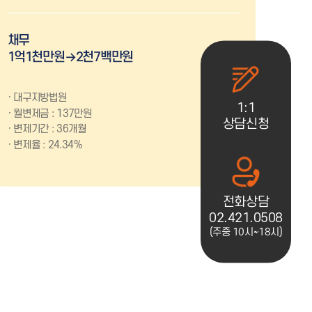
채무
1억1천만원→2천7백만원
대구지방법원
1:1
월변제금 : 137만원
상담신청
변제기간 : 36개월
변제율 : 24.34%
전화상담
02.421.0508
(주중 10시~18시)