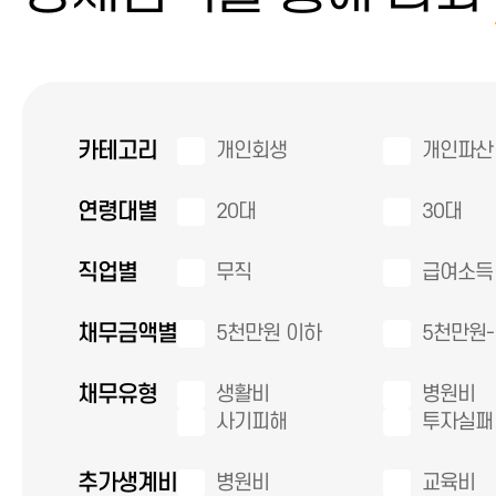
카테고리
개인회생
개인파산
연령대별
20대
30대
직업별
무직
급여소득
채무금액별
5천만원 이하
5천만원-
채무유형
생활비
병원비
사기피해
투자실패
추가생계비
병원비
교육비