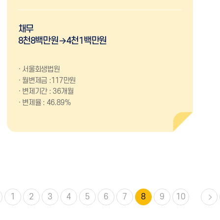
채무
8천8백만원→4천1백만원
서울회생법원
월변제금 :117만원
변제기간 : 36개월
변제율 : 46.89%
1
2
3
4
5
6
7
8
9
10