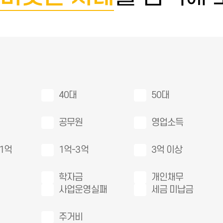
40대
50대
공무원
영업소득
1억
1억-3억
3억 이상
학자금
개인채무
사업운영실패
세금 미납금
주거비