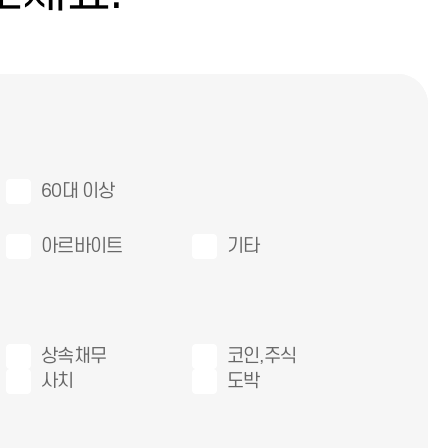
60대 이상
아르바이트
기타
상속채무
코인,주식
사치
도박