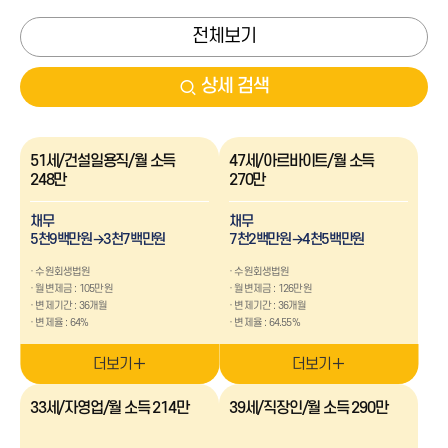
전체보기
상세 검색
카테고리
51세/건설일용직/월 소득
47세/아르바이트/월 소득
개인회생
개인파산
248만
270만
연령대별
채무
채무
20대
30대
5천9백만원→3천7백만원
7천2백만원→4천5백만원
40대
50대
60대 이상
수원회생법원
수원회생법원
월변제금 : 105만원
월변제금 : 126만원
변제기간 : 36개월
변제기간 : 36개월
직업별
변제율 : 64%
변제율 : 64.55%
무직
급여소득
공무원
영업소득
더보기
더보기
아르바이트
기타
33세/자영업/월 소득 214만
39세/직장인/월 소득 290만
채무금액별
5천만원 이하
5천만원-1억