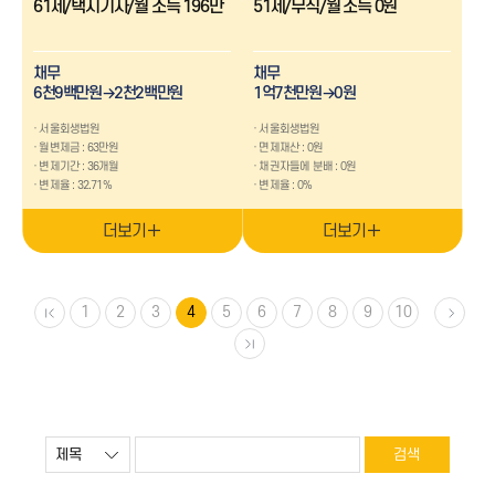
61세/택시기사/월 소득 196만
51세/무직/월 소득 0원
채무
채무
6천9백만원→2천2백만원
1억7천만원→0원
서울회생법원
서울회생법원
월변제금 : 63만원
면제재산 : 0원
변제기간 : 36개월
채권자들에 분배 : 0원
변제율 : 32.71%
변제율 : 0%
더보기
더보기
1
2
3
4
5
6
7
8
9
10