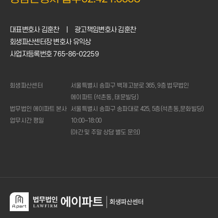
대표변호사 김훈찬
|
광고책임변호사 김훈찬
회생파산센터장 변호사 유익상
사업자등록번호 765-86-02259
회생파산센터
서울특별시 송파구 백제고분로 365, 9층 법무법인
에이파트 (석촌동, 태문빌딩)
법무법인 에이파트 본사
서울특별시 송파구 송파대로 425, 5층(석촌동,문화빌딩)
업무시간 평일
10:00~18:00
(야간 및 주말 상담 별도 문의)
1:1
상담신청
전화상담
02.421.0508
(주중
10시
~18시)
변제금
계산기