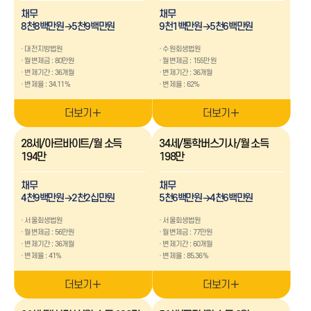
1억-3억
3억 이상
채무
채무
8천8백만원→5천9백만원
9천1백만원→5천6백만원
채무유형
대전지방법원
수원회생법원
생활비
병원비
월변제금 : 80만원
학자금
월변제금 : 155만원
개인채무
상속채무
코인,주식
변제기간 : 36개월
변제기간 : 36개월
사기피해
투자실패
변제율 : 34.11%
변제율 : 62%
사업운영실패
세금 미납금
사치
도박
더보기
더보기
추가생계비
28세/아르바이트/월 소득
34세/통학버스기사/월 소득
병원비
교육비
194만
198만
주거비
채무
채무
4천9백만원→2천2십만원
5천6백만원→4천6백만원
사례 확인하기
서울회생법원
서울회생법원
월변제금 : 56만원
월변제금 : 77만원
변제기간 : 36개월
변제기간 : 60개월
변제율 : 41%
변제율 : 85.36%
더보기
더보기