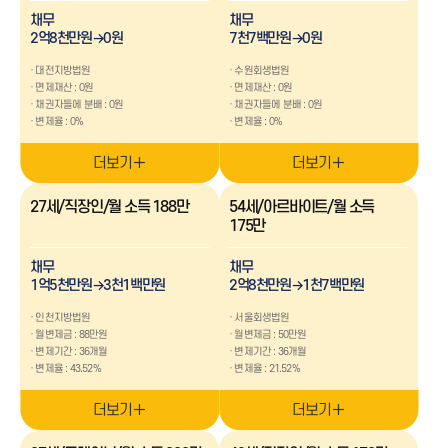
1억-3억
3억 이상
채무
채무
2억8천만원→0원
7천7백만원→0원
채무유형
대전지방법원
수원회생법원
생활비
병원비
면제재산 : 0원
학자금
면제재산 : 0원
개인채무
상속채무
코인,주식
채권자들에 분배 : 0원
채권자들에 분배 : 0원
사기피해
투자실패
변제율 : 0%
변제율 : 0%
사업운영실패
세금 미납금
사치
도박
더보기
더보기
추가생계비
27세/직장인/월 소득 188만
54세/아르바이트/월 소득
병원비
교육비
175만
주거비
채무
채무
1억5천만원→3천1백만원
2억8천만원→1천7백만원
사례 확인하기
인천지방법원
서울회생법원
월변제금 : 88만원
월변제금 : 50만원
변제기간 : 36개월
변제기간 : 36개월
변제율 : 43.52%
변제율 : 21.52%
더보기
더보기