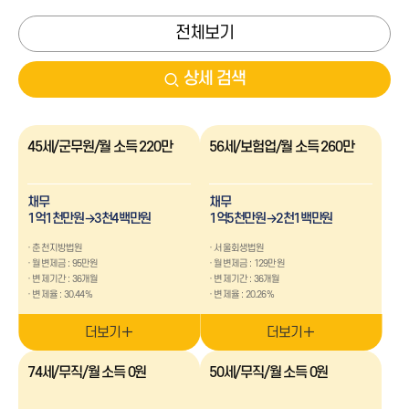
전체보기
상세 검색
카테고리
45세/군무원/월 소득 220만
56세/보험업/월 소득 260만
개인회생
개인파산
연령대별
채무
채무
20대
30대
1억1천만원→3천4백만원
1억5천만원→2천1백만원
40대
50대
60대 이상
춘천지방법원
서울회생법원
월변제금 : 95만원
월변제금 : 129만원
변제기간 : 36개월
변제기간 : 36개월
직업별
변제율 : 30.44%
변제율 : 20.26%
무직
급여소득
공무원
영업소득
더보기
더보기
아르바이트
기타
74세/무직/월 소득 0원
50세/무직/월 소득 0원
채무금액별
5천만원 이하
5천만원-1억