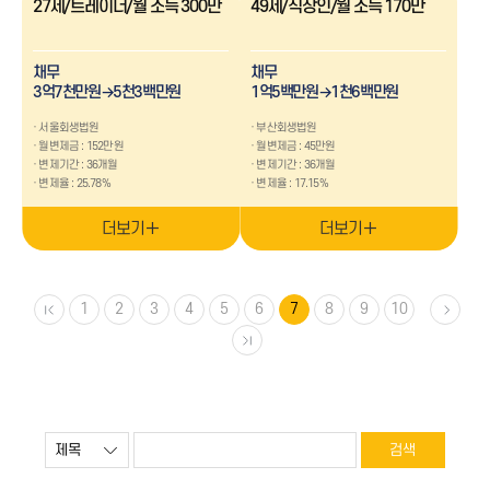
27세/트레이너/월 소득 300만
49세/직장인/월 소득 170만
채무
채무
3억7천만원→5천3백만원
1억5백만원→1천6백만원
서울회생법원
부산회생법원
월변제금 : 152만원
월변제금 : 45만원
변제기간 : 36개월
변제기간 : 36개월
변제율 : 25.78%
변제율 : 17.15%
더보기
더보기
1
2
3
4
5
6
7
8
9
10