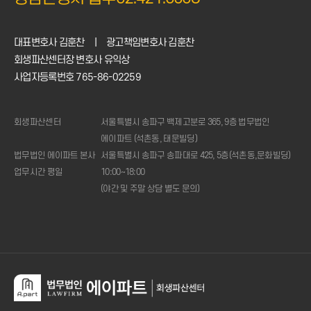
대표변호사 김훈찬
|
광고책임변호사 김훈찬
회생파산센터장 변호사 유익상
사업자등록번호 765-86-02259
회생파산센터
서울특별시 송파구 백제고분로 365, 9층 법무법인
에이파트 (석촌동, 태문빌딩)
법무법인 에이파트 본사
서울특별시 송파구 송파대로 425, 5층(석촌동,문화빌딩)
업무시간 평일
10:00~18:00
(야간 및 주말 상담 별도 문의)
1:1
상담신청
전화상담
02.421.0508
(주중
10시
~18시)
변제금
계산기