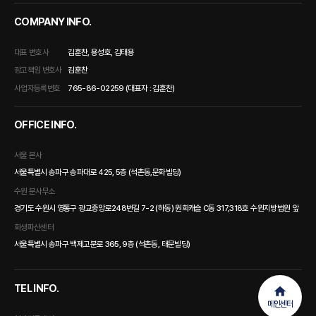
COMPANY INFO.
대표 변호사
김훈찬, 용성호, 김태용
광고책임 변호사
김훈찬
사업자등록번호
765-86-02259 (대표자 : 김훈찬)
OFFICE INFO.
서울 본사
서울특별시 송파구 송파대로 425, 5층 (석촌동,문화빌딩)
수원 분사무소
경기도 수원시 영통구 광교중앙로248번길 7-2 (하동) 원희캐슬 C동 317,318호 수원지방법원 앞
회생파산센터
서울특별시 송파구 백제고분로 365, 9층 (석촌동, 태문빌딩)
TEL INFO.
메인센터