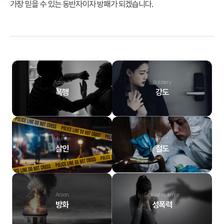
가장 믿을 수 있는 동반자이자 방패가 되겠습니다.
Assault
Robbery
폭행
강도
Murder
Theft
살인
절도
Arson
Sexual violence
방화
성폭력