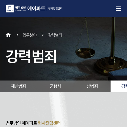
업무분야
강력범죄
강력범죄
재산범죄
군형사
성범죄
강
법무법인 에이파트
형사전담센터