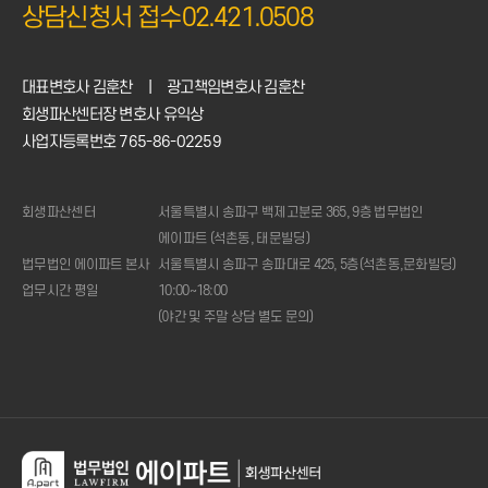
상담신청서 접수
02.421.0508
대표변호사 김훈찬
|
광고책임변호사 김훈찬
회생파산센터장 변호사 유익상
사업자등록번호 765-86-02259
회생파산센터
서울특별시 송파구 백제고분로 365, 9층 법무법인
에이파트 (석촌동, 태문빌딩)
법무법인 에이파트 본사
서울특별시 송파구 송파대로 425, 5층(석촌동,문화빌딩)
업무시간 평일
10:00~18:00
(야간 및 주말 상담 별도 문의)
1:1
상담신청
전화상담
02.421.0508
(주중
10시
~18시)