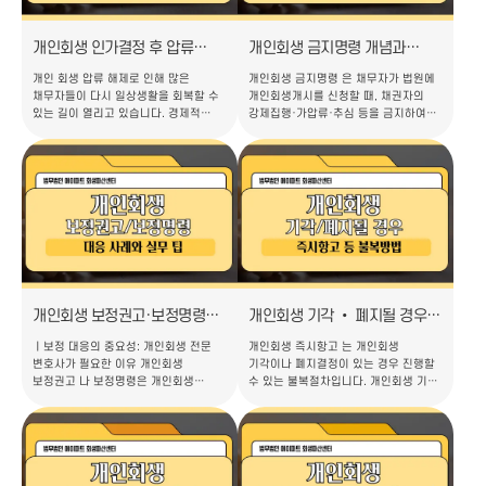
얼마든지 새로운 출발을 도모할 수
더욱 악화될 가능성도 배제할 수 없기에
있습니다. 본 글에…
변제 이행…
개인회생 인가결정 후 압류
개인회생 금지명령 개념과
해제하는 방법
기각대응
개인 회생 압류 해제로 인해 많은
개인회생 금지명령 은 채무자가 법원에
채무자들이 다시 일상생활을 회복할 수
개인회생개시를 신청할 때, 채권자의
있는 길이 열리고 있습니다. 경제적
강제집행·가압류·추심 등을 금지하여
어려움으로 채무 상환이 어려워지면서
회생재단 재산의 처분을 막는
통장이나 재산이 압류되는 상황에 처한
임시조치입니다. 채무자회생법 제593조
분들이 적지 않습니다. 특히 개인회생을
제1항에 따르면 법원은 개인회생개시
고려하고 있거나 이미 신청한 분들에게
신청이 있으면 필요 시 이해관계인의
압류 문제는 일상생활을 제약하는 큰
신청 또는 직권으로 강제집행·가압류·
걸림돌이 됩니다. 하지만 개인회생
추심 등을 중지하거나 금지할 수 있고,
절차를 통해 법원으로부터 인가결정을
법적효과에 따라 중지명령과 금지명령이
받게 되면, 채권자들의 동의 없이도
구분됩니다. ㅣ금지명령과 중지명령의
압류를 해제할 수 있는 법적 근거가
차이점 개인회생 금지명령 은 새로운
마련됩니다. 이 글에서는 개인회…
집행·추심행위 자체를 금지하는 반…
개인회생 보정권고·보정명령
개인회생 기각 • 폐지될 경우
제대로 대응하기: 사례와 실무
즉시 항고 등 불복방법
ㅣ보정 대응의 중요성: 개인회생 전문
개인회생 즉시항고 는 개인회생
팁
변호사가 필요한 이유 개인회생
기각이나 폐지결정이 있는 경우 진행할
보정권고 나 보정명령은 개인회생
수 있는 불복절차입니다. 개인회생 기각
신청자가 반드시 거쳐야 하는
혹은 폐지결정이 있다고 좌절하기에는
핵심관문입니다. 법원은 채무자가
이릅니다. 전문가의 조력을 받아
제출한 자료를 토대로 의구심이 있는
개인회생 즉시항고 등의 불복절차를
항목에 대하여 설명을 요청하는데,
진행한다면 충분히 다시 기회를 얻을 수
채권자의 이익을 대변하여 채무자가
있습니다. 본 칼럼에서는 개인회생이