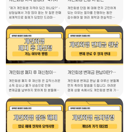
핵심 요건만 통과하면 90%는
불이익은? 단점과 장점을 함께
"제가 개인회생 자격이 되긴 하나요?" -
개인회생 단점 에 대해 먼저 고민하게
가능합니다
살펴보기
상담실에서 가장 많이 듣는 첫 질문 한때
되는 이유는 절차를 진행하는 동안
세계적으로 화제가 되었던 드라마
감수해야 할 여러 제약과 현실적인
'오징어 게임'을 기억하실 겁니다.
부담이 존재하기 때문입니다. 매일같이
감당할 수 없는 빚에 몰린 사람들이
울리는 채권자들의 독촉 전화에
목숨을 걸고 게임에 뛰어드는
시달리고, 점점 불어나는 이자 때문에
이야기였죠. 드라마 속 설정이지만, 저희
원금은 줄어들지 않는 상황이
회생파산센터를 찾아오시는 의뢰인들의
계속되면서 더 이상 빚을 감당할 수
표정에서 그와 크게 다르지 않은
없다고 느끼는 분들이 많습니다. 이러한
절박함을 마주할 때가 많습니다. 그런데
상황에서 개인회생 제도는 법적으로
흥미로운 사실이 하나 있습니다. 상담을
채무를 조정하여 재기의 기회를
요청하시는 분들의 상당수가 정작
제공하는 중요한 구제 수단이 될 수
자신이 개인회생 자격 에 해당…
있지만, 막상 제도를 알아보다 보면
개인회생 단점이…
개인회생 폐지 후 재신청이
개인회생 변제금 완납이란?
가능할까? 가능여부와 방법
변제 완료 후 절차
개인회생 폐지 후 재신청 은 갑작스러운
개인회생 변제금 완납 을 이루신 분들께
소득 감소나 물가 상승으로 인해
먼저 축하의 말씀을 드립니다. 어려운
변제금을 납부하지 못하게 된 분들에게
경제 상황 속에서도 개인회생 변제 기간
법이 허용하는 '두 번째 기회'입니다.
3년 동안 성실하게 변제금을 납부하여
최근 어려운 경제 여건 속에서 성실히
개인회생 변제 완료를 이루셨다는 것은
의무를 이행하려 했음에도 불구하고
결코 쉬운 일이 아니며, 경기 침체와
생활비 부담 등으로 절차가 중단되어
물가 상승으로 인해 생활비 마련조차
좌절감을 느끼는 사례가 늘고 있습니다.
힘든 시기임에도 불구하고 끝까지
하지만 예상치 못한 사정 변경으로 인한
책임을 다하셨다는 점에서 정말 대단한
폐지 결정이 곧 영원한 실패를 의미하는
일이라 할 수 있습니다. 다만 아직 변제
것은 아니며, 적절한 법적 절차를 통해
중이신 분들의 경우, 앞으로 경제 여건이