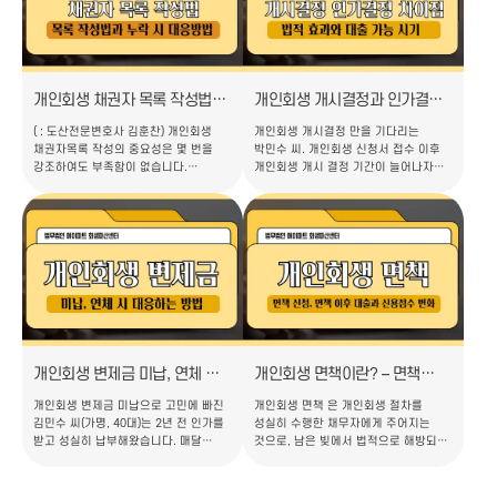
개인회생 제도를 악용하는 것은
기각 혹은 폐지되는 실무적인 사례들을
아닌지를 확인하려는 목적입니다. 이에
소개하고, 이에 대한 불복절차 그리고
제대로 대응하지 않으면 개인회생
실무적인 팁까지 모두
절차가 기각될 수 있으므로 보정권고를
정리해보겠습니다. ㅣ개인회생 신청
받았을 때 기한 내 충실히 대응하는 것은
기각, 언제 발생할까요? 개인회생 기각
매우 중요합니다. 그러…
결정은 말…
개인회생 채권자 목록 작성법과
개인회생 개시결정과 인가결정,
채권누락 발생 시 대처법
무엇이 다를까? 법적효과와
( : 도산전문변호사 김훈찬) 개인회생
개인회생 개시결정 만을 기다리는
대출 가능 시기까지 완벽 정리
채권자목록 작성의 중요성은 몇 번을
박민수 씨. 개인회생 신청서 접수 이후
강조하여도 부족함이 없습니다.
개인회생 개시 결정 기간이 늘어나자
채무탕감을 위해 개인회생을
초조한 마음으로 매일같이 대법원
진행하는데, 채권자를 누락하는 상황이
홈페이지에 접속해 자신의 사건을
이해가 안 갈 수 있지만, 채무가
검색했습니다. 하루하루 초조한
오래되고 채권자가 다수 존재하는
마음으로 기다리던 어느 날 화면에 뜬
케이스에서 흔하게 목격할 수 있습니다.
'개시결정 공고'를 보고 안도의 한숨을
대표적인 사례를 소개해 드리겠습니다.
내쉬었습니다. 그런데 주변에서는 "아직
40대 자영업자 김모 씨는 3년 전 시작한
끝난 게 아니야, 인가결정까지
사업이 실패하면서 빚더미에
받아야지"라는 말을 합니다. 박민수
앉았습니다. 은행 대출 8천만 원, 카드빚
씨처럼 개인회생 절차를 밟는 많은
2천만 원, 지인에게 빌린 돈 3천만 원…
분들이 개시결정과 인가결정의 차이를
혼동하고,…
개인회생 변제금 미납, 연체 시
개인회생 면책이란? – 면책
어떻게 대응해야 할까요?
신청/면책 이후 대출과 신용점수
개인회생 변제금 미납으로 고민에 빠진
개인회생 면책 은 개인회생 절차를
변화
김민수 씨(가명, 40대)는 2년 전 인가를
성실히 수행한 채무자에게 주어지는
받고 성실히 납부해왔습니다. 매달
것으로, 남은 빚에서 법적으로 해방되는
60만원씩 빠듯하지만 가족들을
빚의 졸업식을 맞이하는 순간이라고 할
생각하며 버텨왔죠. 그런데 지난달
수 있습니다. 법원의 면책 허가 결정이
회사의 구조조정으로 급여가 30%
확정되면 개인회생 절차는 종료되고