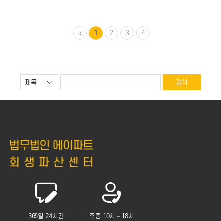
삭감되면서 상황이 달라졌습니다. 이달
채무자는 경제적으로 새 출발을 할 수
변제금을 내지 못했고, 다음 달도 장담할
있는 발판을 얻습니다. 즉, 면책이 되면
수 없는 상황입니다. 인가 이후 연체
변제계획에 따라 이미 갚은 금액을
3개월이면 개인회생이 폐지된다는데,
제외한 나머지 개인회생채권에 대한
1
2
3
4
“이대로 포기해야 하나? 지금까지 낸
책임이 면제되어 채권자들은 더 이상
돈은 다 날리는 건가?” 밤마다 고민이
채무자에게 변제책임을 물을 수
깊어집니다. 여러분도…
없습니다. 다만 면책과 별개로 조세…
365일 24시간
주중 10시 ~ 18시