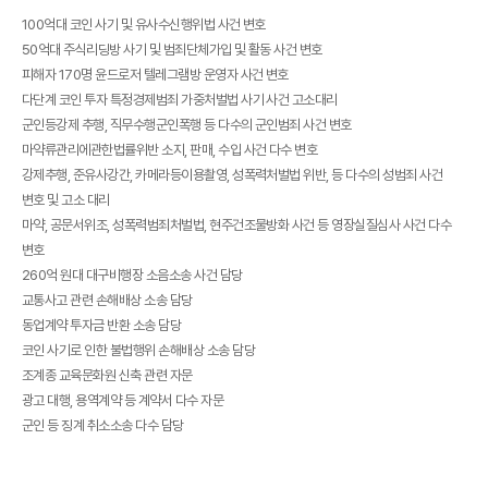
100억대 코인 사기 및 유사수신행위법 사건 변호
50억대 주식리딩방 사기 및 범죄단체가입 및 활동 사건 변호
피해자 170명 윤드로저 텔레그램방 운영자 사건 변호
다단계 코인 투자 특정경제범죄 가중처벌법 사기 사건 고소대리
군인등강제 추행, 직무수행군인폭행 등 다수의 군인범죄 사건 변호
마약류관리에관한법률위반 소지, 판매, 수입 사건 다수 변호
강제추행, 준유사강간, 카메라등이용촬영, 성폭력처벌법 위반, 등 다수의 성범죄 사건
변호 및 고소 대리
마약, 공문서위조, 성폭력범죄처벌법, 현주건조물방화 사건 등 영장실질심사 사건 다수
변호
260억 원대 대구비행장 소음소송 사건 담당
교통사고 관련 손해배상 소송 담당
동업계약 투자금 반환 소송 담당
코인 사기로 인한 불법행위 손해배상 소송 담당
조계종 교육문화원 신축 관련 자문
광고 대행, 용역계약 등 계약서 다수 자문
군인 등 징계 취소소송 다수 담당