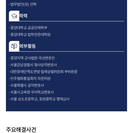
법무법인(유) 안팍
학력
중앙대학교 공공인재학부
중앙대학교 법학전문대학원
외부활동
중앙지역 군사법원 국선변호인
서울강남경찰서 형사당직변호사
대한장애인역도연맹 법제상벌위원회 부위원장
민주평화통일회의 자문위원
서울특별시 공익변호사
서울시교육청 우리학교변호사
서울 상도초등학교, 등원중학교 명예교사
주요해결사건