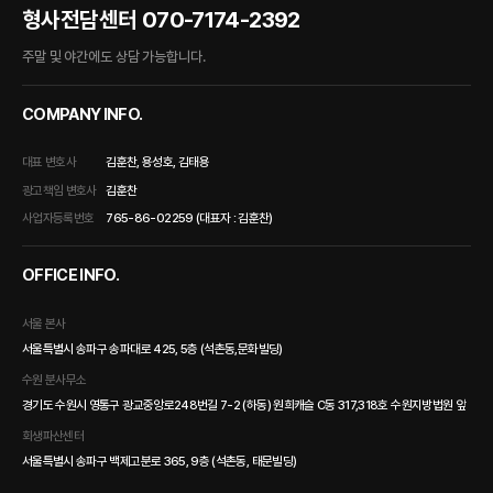
형사전담센터
070-7174-2392
주말 및 야간에도 상담 가능합니다.
COMPANY INFO.
대표 변호사
김훈찬, 용성호, 김태용
광고책임 변호사
김훈찬
사업자등록번호
765-86-02259 (대표자 : 김훈찬)
OFFICE INFO.
서울 본사
서울특별시 송파구 송파대로 425, 5층 (석촌동,문화빌딩)
수원 분사무소
경기도 수원시 영통구 광교중앙로248번길 7-2 (하동) 원희캐슬 C동 317,318호 수원지방법원 앞
회생파산센터
서울특별시 송파구 백제고분로 365, 9층 (석촌동, 태문빌딩)