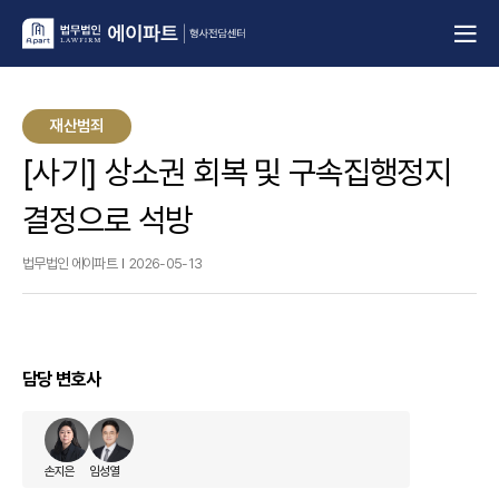
재산범죄
[사기] 상소권 회복 및 구속집행정지
결정으로 석방
법무법인 에이파트
2026-05-13
담당 변호사
손지은
임성열