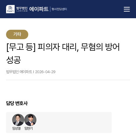
기타
[무고 등] 피의자 대리, 무혐의 방어
성공
법무법인 에이파트
2026-04-29
담당 변호사
임성열
임현기