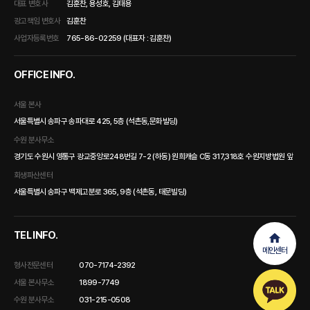
대표 변호사
김훈찬, 용성호, 김태용
광고책임 변호사
김훈찬
사업자등록번호
765-86-02259 (대표자 : 김훈찬)
OFFICE INFO.
서울 본사
서울특별시 송파구 송파대로 425, 5층 (석촌동,문화빌딩)
수원 분사무소
경기도 수원시 영통구 광교중앙로248번길 7-2 (하동) 원희캐슬 C동 317,318호 수원지방법원 앞
회생파산센터
서울특별시 송파구 백제고분로 365, 9층 (석촌동, 태문빌딩)
TEL INFO.
메인센터
형사전문센터
070-7174-2392
서울 본사무소
1899-7749
수원 분사무소
031-215-0508