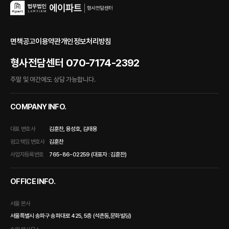
면책공고
이용약관
개인정보처리방침
형사전담센터
070-7174-2392
주말 및 야간에도 상담 가능합니다.
COMPANY INFO.
대표 변호사
김훈찬, 용성호, 김태용
광고책임 변호사
김훈찬
사업자등록번호
765-86-02259 (대표자 : 김훈찬)
OFFICE INFO.
서울 본사
서울특별시 송파구 송파대로 425, 5층 (석촌동,문화빌딩)