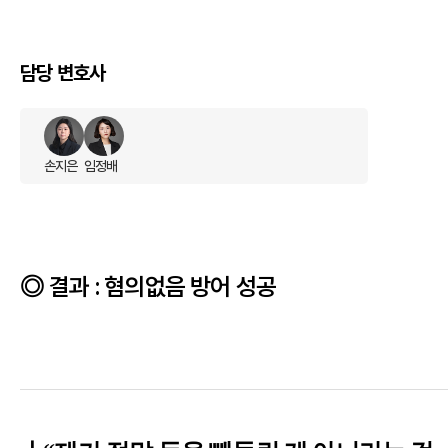
담당 변호사
손지은
임정배
결과 : 혐의없음 방어 성공