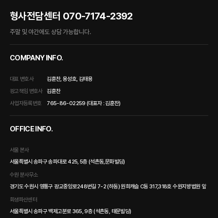
형사전담센터
070-7174-2392
주말 및 야간에도 상담 가능합니다.
COMPANY INFO.
대표 변호사
김훈찬, 용성호, 김태용
광고책임 변호사
김훈찬
사업자등록번호
765-86-02259 (대표자 : 김훈찬)
OFFICE INFO.
서울 본사
서울특별시 송파구 송파대로 425, 5층 (석촌동,문화빌딩)
수원 분사무소
경기도 수원시 영통구 광교중앙로248번길 7-2 (하동) 원희캐슬 C동 317,318호 수원지방법원 앞
회생파산센터
서울특별시 송파구 백제고분로 365, 9층 (석촌동, 태문빌딩)