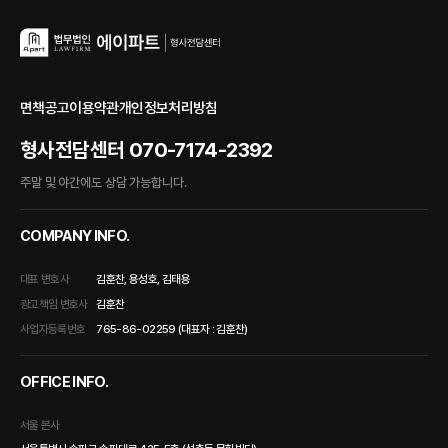
면책공고
이용약관
개인정보처리방침
형사전담센터
070-7174-2392
주말 및 야간에도 상담 가능합니다.
COMPANY INFO.
대표 변호사
김훈찬, 용성호, 김태용
광고책임 변호사
김훈찬
사업자등록번호
765-86-02259 (대표자 : 김훈찬)
OFFICE INFO.
서울 본사