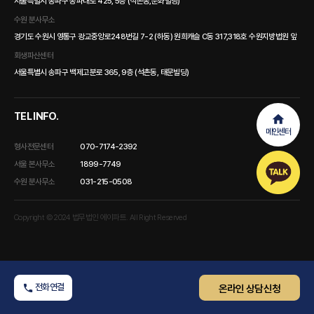
서울특별시 송파구 송파대로 425, 5층 (석촌동,문화빌딩)
수원 분사무소
경기도 수원시 영통구 광교중앙로248번길 7-2 (하동) 원희캐슬 C동 317,318호 수원지방법원 앞
회생파산센터
서울특별시 송파구 백제고분로 365, 9층 (석촌동, 태문빌딩)
TEL INFO.
메인센터
형사전문센터
070-7174-2392
서울 본사무소
1899-7749
수원 분사무소
031-215-0508
Copyright © 2024 법무법인 에이파트. All Right Reserved
전화연결
온라인 상담신청