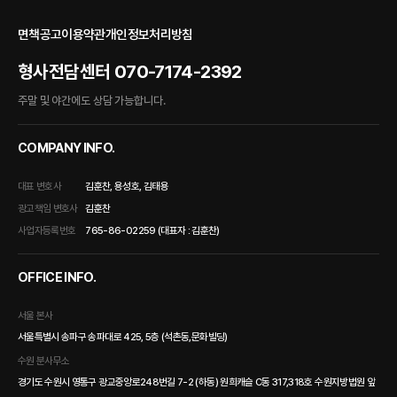
면책공고
이용약관
개인정보처리방침
형사전담센터
070-7174-2392
주말 및 야간에도 상담 가능합니다.
COMPANY INFO.
대표 변호사
김훈찬, 용성호, 김태용
광고책임 변호사
김훈찬
사업자등록번호
765-86-02259 (대표자 : 김훈찬)
OFFICE INFO.
서울 본사
서울특별시 송파구 송파대로 425, 5층 (석촌동,문화빌딩)
수원 분사무소
경기도 수원시 영통구 광교중앙로248번길 7-2 (하동) 원희캐슬 C동 317,318호 수원지방법원 앞