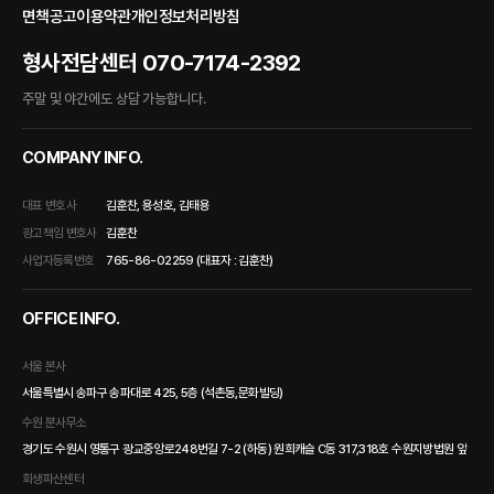
면책공고
이용약관
개인정보처리방침
형사전담센터
070-7174-2392
주말 및 야간에도 상담 가능합니다.
COMPANY INFO.
대표 변호사
김훈찬, 용성호, 김태용
광고책임 변호사
김훈찬
사업자등록번호
765-86-02259 (대표자 : 김훈찬)
OFFICE INFO.
서울 본사
서울특별시 송파구 송파대로 425, 5층 (석촌동,문화빌딩)
수원 분사무소
경기도 수원시 영통구 광교중앙로248번길 7-2 (하동) 원희캐슬 C동 317,318호 수원지방법원 앞
회생파산센터