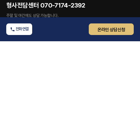
형사전담센터
070-7174-2392
주말 및 야간에도 상담 가능합니다.
전화연결
온라인 상담신청
COMPANY INFO.
대표 변호사
김훈찬, 용성호, 김태용
광고책임 변호사
김훈찬
사업자등록번호
765-86-02259 (대표자 : 김훈찬)
OFFICE INFO.
서울 본사
서울특별시 송파구 송파대로 425, 5층 (석촌동,문화빌딩)
수원 분사무소
경기도 수원시 영통구 광교중앙로248번길 7-2 (하동) 원희캐슬 C동 317,318호 수원지방법원 앞
회생파산센터
서울특별시 송파구 백제고분로 365, 9층 (석촌동, 태문빌딩)