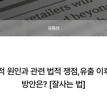
유튜브
 원인과 관련 법적 쟁점,유출 이후
방안은? [잘사는 법]