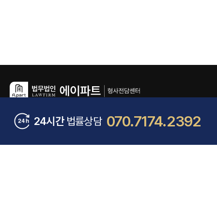
070.7174.2392
24시간
법률상담
COMPANY INFO.
OFFICE INFO.
대표 변호사
김훈찬, 용성호, 김태용
서울 본사
서울특별시 송
광고책임 변호사
김훈찬
수원 분사무소
경기도 수원시
사업자등록번호
765-86-02259 (대표자 : 김훈찬)
회생파산센터
서울특별시 송