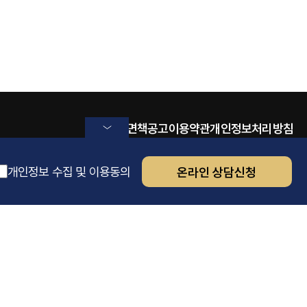
면책공고
이용약관
개인정보처리방침
개인정보 수집 및 이용동의
온라인 상담신청
INFO.
문센터
070-7174-2392
본사무소
1899-7749
분사무소
031-215-0508