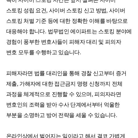
스토킹 성립 요건, 사이버 스토킹 신고 방법, 사이버
스토킹 처벌 기준 등에 대한 정확한 이해를 바탕으로
대응해야 합니다. 법무법인 에이파트는 스토킹 분야에
경험이 풍부한 변호사들이 피해자 대리 및 피의자
변호 모두를 수행하고 있습니다.
피해자라면 법률 대리인을 통해 경찰 신고부터 증거
제출, 가해자에 대한 접근금지 명령 신청까지 전체
과정을 체계적으로 진행할 수 있으며, 피의자라면
변호인의 조력을 받아 수사 단계에서부터 억울한
부분을 소명하고 방어 전략을 세울 수 있습니다.
온라인상에서 벌어지는 일이라고 해서 결코 가볍게