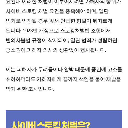
요컨대 이러한 처벌이 이루어지려면 가해자의 행위가
사이버 스토킹 처벌 요건을 충족해야 하며, 일단
범죄로 인정될 경우 앞서 언급한 형벌이 뒤따르게
됩니다. 2023년 개정으로 스토킹처벌법 조항에서
반의사불벌 규정이 삭제되어, 일단 범죄가 성립하면
공소권이 피해자 의사와 상관없이 행사됩니다.
이는 피해자가 두려움이나 압박 때문에 중간에 고소를
취하하더라도 가해자에게 끝까지 책임을 물어 재발을
막기 위한 조치입니다.