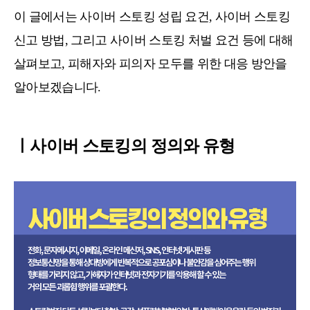
이 글에서는 사이버 스토킹 성립 요건, 사이버 스토킹
신고 방법, 그리고 사이버 스토킹 처벌 요건 등에 대해
살펴보고, 피해자와 피의자 모두를 위한 대응 방안을
알아보겠습니다.
ㅣ사이버 스토킹의 정의와 유형