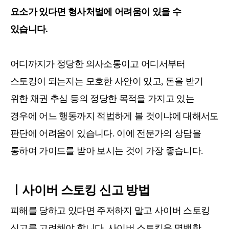
요소가 있다면 형사처벌에 어려움이 있을 수
있습니다.
어디까지가 정당한 의사소통이고 어디서부터
스토킹이 되는지는 모호한 사안이 있고, 돈을 받기
위한 채권 추심 등의 정당한 목적을 가지고 있는
경우에 어느 행동까지 적법하게 볼 것이냐에 대해서도
판단에 어려움이 있습니다. 이에 전문가의 상담을
통하여 가이드를 받아 보시는 것이 가장 좋습니다.
ㅣ사이버 스토킹 신고 방법
피해를 당하고 있다면 주저하지 말고 사이버 스토킹
신고를 고려해야 합니다. 사이버 스토킹은 명백한