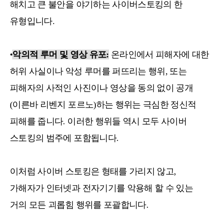
해치고 큰 불안을 야기하는 사이버스토킹의 한
유형입니다.
•
악의적 루머 및 영상 유포:
온라인에서 피해자에 대한
허위 사실이나 악성 루머를 퍼뜨리는 행위, 또는
피해자의 사적인 사진이나 영상을 동의 없이 공개
(이른바 리벤지 포르노)하는 행위는 극심한 정신적
피해를 줍니다. 이러한 행위들 역시 모두 사이버
스토킹의 범주에 포함됩니다.
이처럼 사이버 스토킹은 형태를 가리지 않고,
가해자가 인터넷과 전자기기를 악용해 할 수 있는
거의 모든 괴롭힘 행위를 포괄합니다.