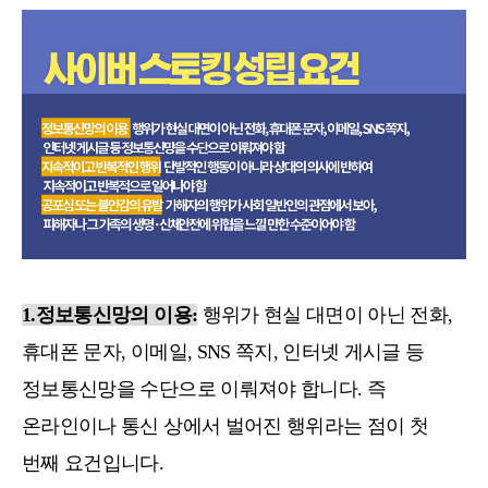
1.
정보통신망의 이용:
행위가 현실 대면이 아닌 전화,
휴대폰 문자, 이메일, SNS 쪽지, 인터넷 게시글 등
정보통신망을 수단으로 이뤄져야 합니다. 즉
온라인이나 통신 상에서 벌어진 행위라는 점이 첫
번째 요건입니다.