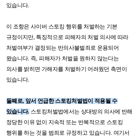
있습니다.
이 조항은 사이버 스토킹 행위를 처벌하는 기본
규정이지만, 특징적으로 피해자의 처벌 의사에 따라
처벌여부가 결정되는 반의사불벌죄로 운용되어
왔습니다. 즉, 피해자가 처벌을 원하지 않는다는
의사를 밝히면 가해자를 처벌하기 어려웠던 측면이
있습니다.
둘째
로, 앞서 언급한 스토킹처벌법이 적용될 수
있습니다.
스토킹처벌법에서는 상대방의 의사에 반해
정당한 이유 없이 지속적 또는 반복적으로 스토킹
행위를 하는 것을 범죄로 규정하고 있습니다. 여기서