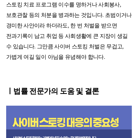
스토킹 치료 프로그램 이수를 명하거나 사회봉사,
보호관찰 등의 처분을 병과하는 것입니다. 초범이거나
경미한 사안이라 하더라도, 한 번 처벌을 받으면
전과기록이 남고 취업 등 사회생활에 큰 지장이 생길
수 있습니다. 그만큼 사이버 스토킹 처벌은 무겁고,
가볍게 여길 일이 아님을 유념해야 합니다.
ㅣ법률 전문가의 도움 및 결론