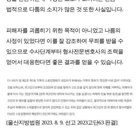
법적으로 다툼의 소지가 많은 것 또한 사실입니다.
피해자를 괴롭히기 위한 목적이 아니었고 나름의
사정이 있었다면 이를 잘 강조하여 무죄를 받을 수
있으므로 수사단계부터 형사전문변호사의 조력을
얻어서 대응한다면 좋은 결과를 얻을 수 있습니다.
[울산지방법원 2023. 8. 9. 선고 2023고단63 판결]