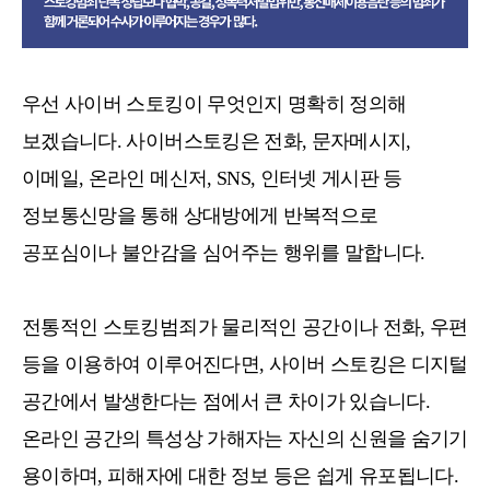
우선 사이버 스토킹이 무엇인지 명확히 정의해
보겠습니다. 사이버스토킹은 전화, 문자메시지,
이메일, 온라인 메신저, SNS, 인터넷 게시판 등
정보통신망을 통해 상대방에게 반복적으로
공포심이나 불안감을 심어주는 행위를 말합니다.
전통적인 스토킹범죄가 물리적인 공간이나 전화, 우편
등을 이용하여 이루어진다면, 사이버 스토킹은 디지털
공간에서 발생한다는 점에서 큰 차이가 있습니다.
온라인 공간의 특성상 가해자는 자신의 신원을 숨기기
용이하며, 피해자에 대한 정보 등은 쉽게 유포됩니다.