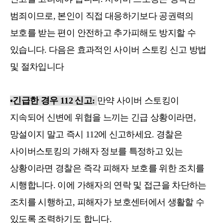
범죄이므로, 본인이 직접 대응하기보다 공권력의
보호를 받는 편이 안전하고 추가피해도 방지할 수
있습니다. 다음은 효과적인 사이버 스토킹 신고 방법
및 절차입니다
•
긴급한 경우 112 신고:
만약 사이버 스토킹이
지속되어 신변에 위협을 느끼는 긴급 상황이라면,
망설이지 말고 즉시 112에 신고하세요. 경찰은
사이버스토킹의 가해자 정보를 특정하고 있는
상황이라면 경찰은 즉각 피해자 보호를 위한 조치를
시행합니다. 이에 가해자의 연락 및 접근을 차단하는
조치를 시행하고, 피해자가 보호센터에서 생활할 수
있도록 조력하기도 합니다.