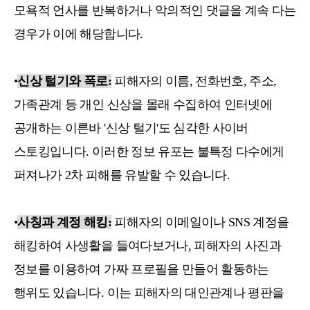
모욕적 언사를 반복하거나 악의적인 댓글을 계속 다는
경우가 이에 해당합니다.
•
신상 털기와 폭로:
피해자의 이름, 전화번호, 주소,
가족관계 등 개인 신상을 몰래 수집하여 인터넷에
공개하는 이른바 '신상 털기'도 심각한 사이버
스토킹입니다. 이러한 정보 유포는 불특정 다수에게
퍼져나가 2차 피해를 유발할 수 있습니다.
•
사칭과 계정 해킹:
피해자의 이메일이나 SNS 계정을
해킹하여 사생활을 들여다보거나, 피해자의 사진과
정보를 이용하여 가짜 프로필을 만들어 활동하는
행위도 있습니다. 이는 피해자의 대인관계나 평판을