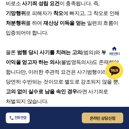
비로소
사기죄 성립 요건
이 충족됩니다. 즉,
기망행위
로 피해자가
착오
에 빠지고, 그 착오로 인해
처분행위
를 하여
재산상 이득을 얻는
일련의 흐름이
입증되어야 합니다.
물론
범행 당시 사기를 치려는 고의
(범의)와
부당한
메인센터
이익을 얻고자 하는 의사
(불법영득의사)도 존재해야
합니다만, 이러한 주관적 요건은 사기범행이라면
당연히 수반되는 것이므로 별도로 강조되지 않을 뿐,
고의 없이 실수로 남을 속인 경우
라면 사기죄로
처벌되지 않습니다.
전화연결
온라인 상담신청
정리하면,
사기죄 구성 요건
으로는
기망행위
→