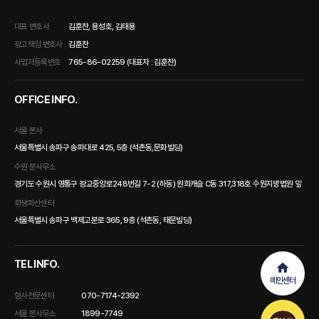
대표 변호사
김훈찬, 용성호, 김태용
광고책임 변호사
김훈찬
사업자등록번호
765-86-02259 (대표자 : 김훈찬)
OFFICE INFO.
서울 본사
서울특별시 송파구 송파대로 425, 5층 (석촌동,문화빌딩)
수원 분사무소
경기도 수원시 영통구 광교중앙로248번길 7-2 (하동) 원희캐슬 C동 317,318호 수원지방법원 앞
회생파산센터
서울특별시 송파구 백제고분로 365, 9층 (석촌동, 태문빌딩)
TEL INFO.
메인센터
형사전문센터
070-7174-2392
서울 본사무소
1899-7749