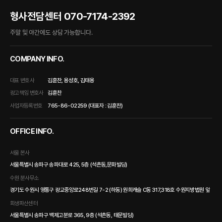
형사전담센터
070-7174-2392
주말 및 야간에도 상담 가능합니다.
COMPANY INFO.
대표 변호사
김훈찬, 용성호, 김태용
광고책임 변호사
김훈찬
사업자등록번호
765-86-02259 (대표자 : 김훈찬)
OFFICE INFO.
서울 본사
서울특별시 송파구 송파대로 425, 5층 (석촌동,문화빌딩)
수원 분사무소
경기도 수원시 영통구 광교중앙로248번길 7-2 (하동) 원희캐슬 C동 317,318호 수원지방법원 앞
회생파산센터
서울특별시 송파구 백제고분로 365, 9층 (석촌동, 태문빌딩)