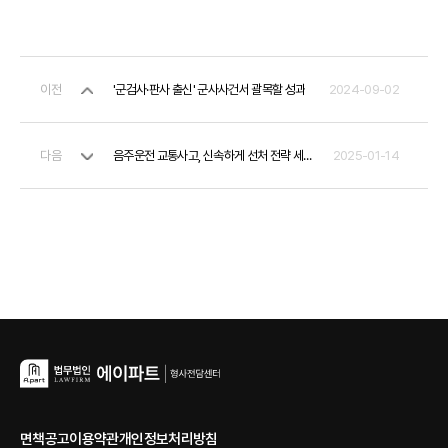
이전
'군검사·판사 출신' 군사사건서 괄목할 성과
2024-09-02
다음
음주운전 교통사고, 신속하게 선처 전략 세워야 합니다.
2025-01-14
면책공고
이용약관
개인정보처리방침