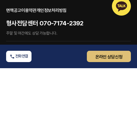
면책공고
이용약관
개인정보처리방침
형사전담센터
070-7174-2392
주말 및 야간에도 상담 가능합니다.
COMPANY INFO.
전화연결
온라인 상담신청
대표 변호사
김훈찬, 용성호, 김태용
광고책임 변호사
김훈찬
사업자등록번호
765-86-02259 (대표자 : 김훈찬)
OFFICE INFO.
서울 본사
서울특별시 송파구 송파대로 425, 5층 (석촌동,문화빌딩)
수원 분사무소
경기도 수원시 영통구 광교중앙로248번길 7-2 (하동) 원희캐슬 C동 317,318호 수원지방법원 앞