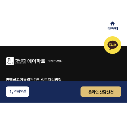
메인센터
면책공고
이용약관
개인정보처리방침
형사전담센터
070-7174-2392
전화연결
온라인 상담신청
주말 및 야간에도 상담 가능합니다.
COMPANY INFO.