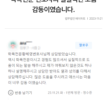
감동이였습니다.
법무법인 에이파트
2023-11-21