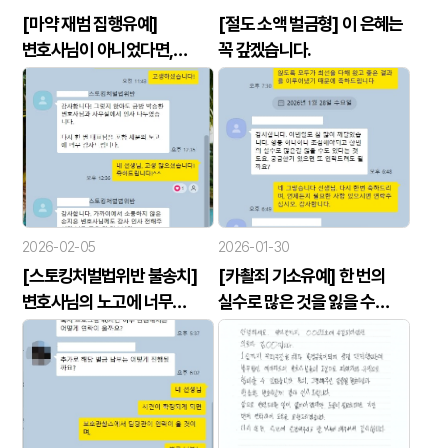
[마약 재범 집행유예]
[절도 소액 벌금형] 이 은혜는
변호사님이 아니었다면,
꼭 갚겠습니다.
포기했을 거예요
2026-02-05
2026-01-30
[스토킹처벌법위반 불송치]
[카촬죄 기소유예] 한 번의
변호사님의 노고에 너무
실수로 많은 것을 잃을 수
감사드립니다.
있다는 것을 깨달았습니다.