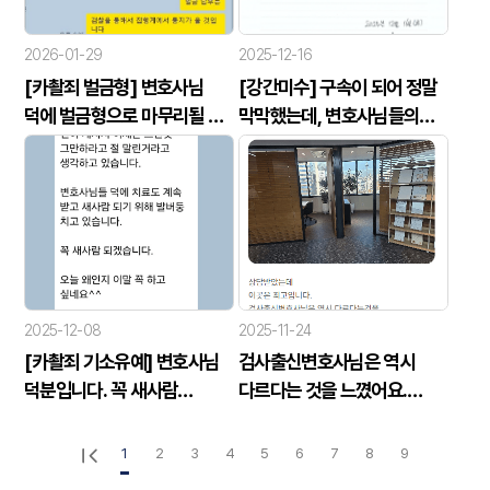
2026-01-29
2025-12-16
[카촬죄 벌금형] 변호사님
[강간미수] 구속이 되어 정말
덕에 벌금형으로 마무리될 수
막막했는데, 변호사님들의
있었습니다.
도움으로 피해자와 극적으로
합의할 수 있었습니다.
2025-12-08
2025-11-24
[카촬죄 기소유예] 변호사님
검사출신변호사님은 역시
덕분입니다. 꼭 새사람
다르다는 것을 느꼈어요.
되겠습니다.
최고입니다.
1
2
3
4
5
6
7
8
9