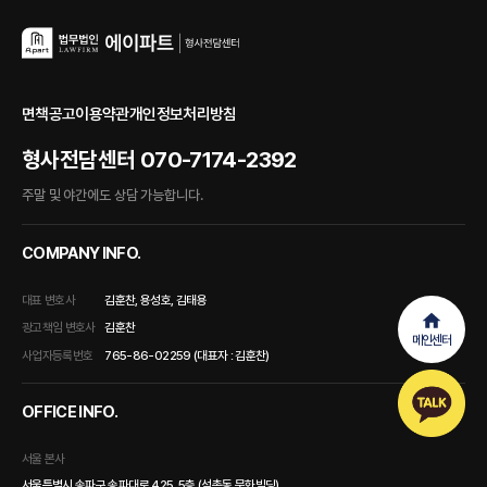
면책공고
이용약관
개인정보처리방침
형사전담센터
070-7174-2392
주말 및 야간에도 상담 가능합니다.
COMPANY INFO.
대표 변호사
김훈찬, 용성호, 김태용
광고책임 변호사
김훈찬
메인센터
사업자등록번호
765-86-02259 (대표자 : 김훈찬)
OFFICE INFO.
서울 본사
서울특별시 송파구 송파대로 425, 5층 (석촌동,문화빌딩)