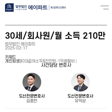
30세/회사원/월 소득 210만
법무법인 에이파트
2025-02-17
키워드
개인회생
30대
급여소득
5천만원-1억
생활비
사건담당 변호사
도산전문변호사
도산전문변호사
김훈찬
유익상