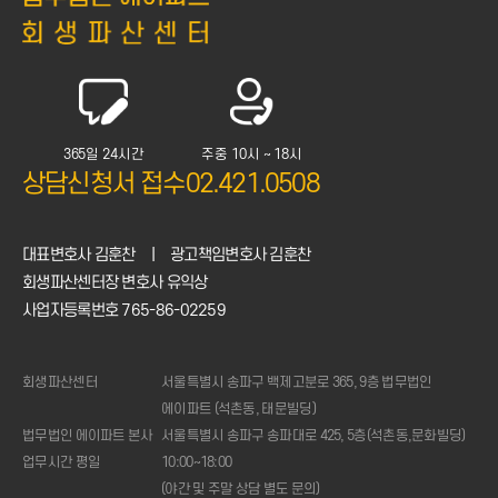
365일 24시간
주중 10시 ~ 18시
상담신청서 접수
02.421.0508
대표변호사 김훈찬
|
광고책임변호사 김훈찬
회생파산센터장 변호사 유익상
사업자등록번호 765-86-02259
회생파산센터
서울특별시 송파구 백제고분로 365, 9층 법무법인
에이파트 (석촌동, 태문빌딩)
법무법인 에이파트 본사
서울특별시 송파구 송파대로 425, 5층(석촌동,문화빌딩)
업무시간 평일
10:00~18:00
(야간 및 주말 상담 별도 문의)