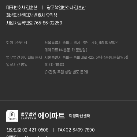
대표변호사 김훈찬
|
광고책임변호사 김훈찬
회생파산센터장 변호사 유익상
사업자등록번호 765-86-02259
회생파산센터
서울특별시 송파구 백제고분로 365, 9층 법무법인
에이파트 (석촌동, 태문빌딩)
법무법인 에이파트 본사
서울특별시 송파구 송파대로 425, 5층(석촌동,문화빌딩)
업무시간 평일
10:00~18:00
(야간 및 주말 상담 별도 문의)
1:1
상담신청
전화상담
02.421.0508
(주중
10시
~18시)
변제금
계산기
전화번호
02-421-0508
|
FAX 02-6499-7890