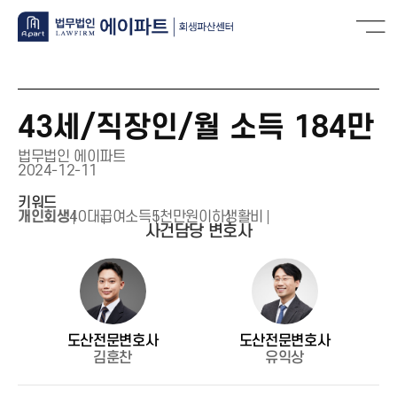
43세/직장인/월 소득 184만
법무법인 에이파트
2024-12-11
키워드
개인회생
40대
급여소득
5천만원이하
생활비
사건담당 변호사
도산전문변호사
도산전문변호사
김훈찬
유익상