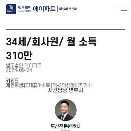
34세/회사원/ 월 소득
310만
법무법인 에이파트
2024-09-24
키워드
개인회생
30대
급여소득
1억-3억
생활비
주거비
사건담당 변호사
도산전문변호사