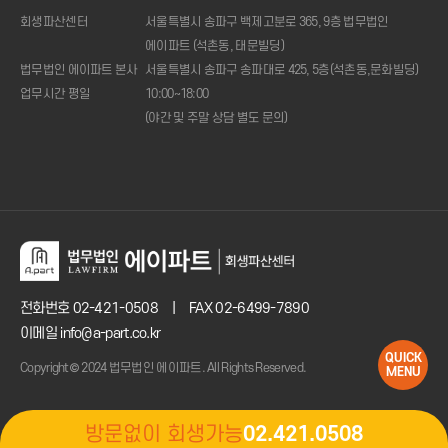
회생파산센터
서울특별시 송파구 백제고분로 365, 9층 법무법인
에이파트 (석촌동, 태문빌딩)
법무법인 에이파트 본사
서울특별시 송파구 송파대로 425, 5층(석촌동,문화빌딩)
업무시간 평일
10:00~18:00
(야간 및 주말 상담 별도 문의)
1:1
상담신청
전화상담
02.421.0508
(주중
10시
~18시)
변제금
계산기
전화번호
02-421-0508
|
FAX 02-6499-7890
이메일 info@a-part.co.kr
QUICK
Copyright© 2024 법무법인 에이파트. All Rights Reserved.
MENU
방문없이 회생가능
02.421.0508