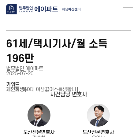
61세/택시기사/월 소득
196만
법무법인 에이파트
2025-07-20
키워드
개인회생
60대 이상
급여소득
생활비
사건담당 변호사
도산전문변호사
도산전문변호사