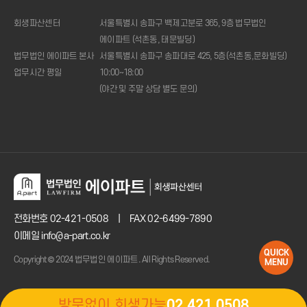
회생파산센터
서울특별시 송파구 백제고분로 365, 9층 법무법인
에이파트 (석촌동, 태문빌딩)
법무법인 에이파트 본사
서울특별시 송파구 송파대로 425, 5층(석촌동,문화빌딩)
업무시간 평일
10:00~18:00
(야간 및 주말 상담 별도 문의)
1:1
상담신청
전화상담
02.421.0508
(주중
10시
~18시)
변제금
계산기
전화번호
02-421-0508
|
FAX 02-6499-7890
이메일 info@a-part.co.kr
QUICK
Copyright© 2024 법무법인 에이파트. All Rights Reserved.
MENU
방문없이 회생가능
02.421.0508