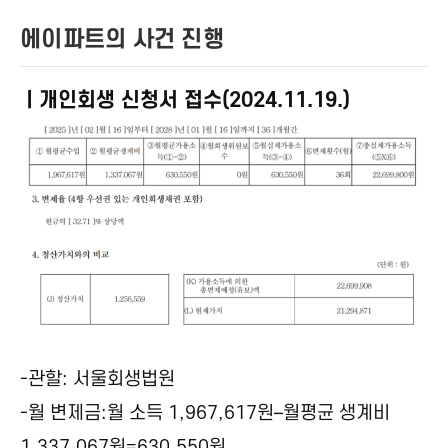
에이파트의 사건 진행
ㅣ개인회생 신청서 접수(2024.11.19.)
-관할: 서울회생법원
-월 변제금:월 소득 1,967,617원–월평균 생계비
1,337,067원=630,550원