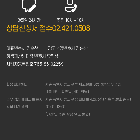
365일 24시간
주중 10시 ~ 18시
상담신청서 접수
02.421.0508
대표변호사 김훈찬
|
광고책임변호사 김훈찬
회생파산센터장 변호사 유익상
사업자등록번호 765-86-02259
회생파산센터
서울특별시 송파구 백제고분로 365, 9층 법무법인
에이파트 (석촌동, 태문빌딩)
법무법인 에이파트 본사
서울특별시 송파구 송파대로 425, 5층(석촌동,문화빌딩)
업무시간 평일
10:00~18:00
(야간 및 주말 상담 별도 문의)
1:1
상담신청