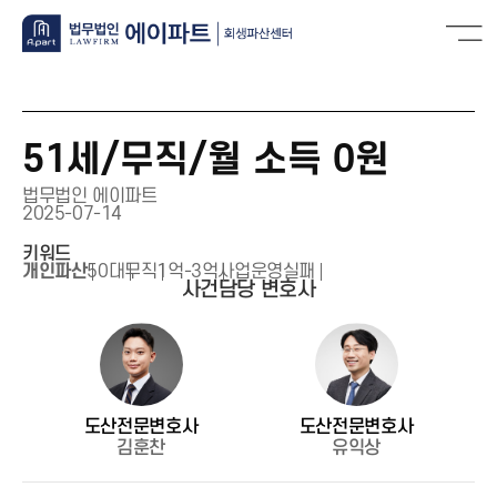
51세/무직/월 소득 0원
법무법인 에이파트
2025-07-14
키워드
개인파산
50대
무직
1억-3억
사업운영실패
사건담당 변호사
도산전문변호사
도산전문변호사
김훈찬
유익상