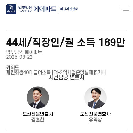
44세/직장인/월 소득 189만
법무법인 에이파트
2025-03-22
키워드
개인회생
40대
급여소득
1억-3억
사업운영실패
주거비
사건담당 변호사
도산전문변호사
도산전문변호사
김훈찬
유익상