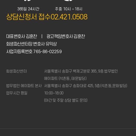
365일 24시간
주중 10시 ~ 18시
상담신청서 접수
02.421.0508
대표변호사 김훈찬
|
광고책임변호사 김훈찬
회생파산센터장 변호사 유익상
사업자등록번호 765-86-02259
회생파산센터
서울특별시 송파구 백제고분로 365, 9층 법무법인
에이파트 (석촌동, 태문빌딩)
법무법인 에이파트 본사
서울특별시 송파구 송파대로 425, 5층(석촌동,문화빌딩)
업무시간 평일
10:00~18:00
(야간 및 주말 상담 별도 문의)
1:1
상담신청
전화상담
02.421.0508
(주중