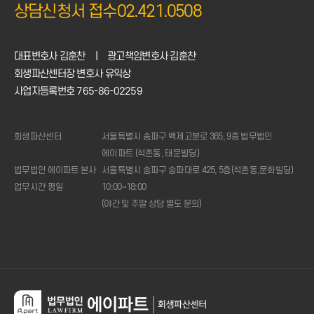
상담신청서 접수
02.421.0508
대표변호사 김훈찬
|
광고책임변호사 김훈찬
회생파산센터장 변호사 유익상
사업자등록번호 765-86-02259
회생파산센터
서울특별시 송파구 백제고분로 365, 9층 법무법인
에이파트 (석촌동, 태문빌딩)
법무법인 에이파트 본사
서울특별시 송파구 송파대로 425, 5층(석촌동,문화빌딩)
업무시간 평일
10:00~18:00
(야간 및 주말 상담 별도 문의)
1:1
상담신청
전화상담
02.421.0508
(주중
10시
~18시)