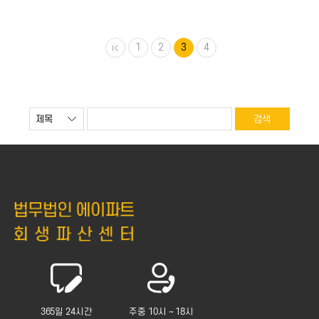
오셨습니다! 저희 기준으로 상세히 안내
분이라면, 누구나 합법적으로 채무를
드리겠습니다. ㅣ개인회생/파산 비용
감면받을 수 있는 제도 입니다. 빚을
구분 소요되는 비용은 크게 5가지 로
안갚았는데 사라지는게 말이 되나구요?
구분할 수 있습니다. 1) 인지대, 2)
개인회생은 재정적 어려움에 직면해
1
2
3
4
송달료, 3) 예납금, 4) 부채증명서
있는 채무자의 빠른 경제적 재기를 돕기
발급비용, 5) 변호사(법무사) 수임료 1.
위해 만들어진 제도 이기 때문입니다. ㅣ
인지대…
개인회생 진행 요건 3가지…
365일 24시간
주중 10시 ~ 18시