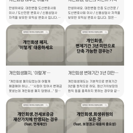
기각됩니다. 실제 기각사례
수밖에 없는 이유?
안녕하세요. 대한변협 도산변호사회
안녕하세요. 대한변협 인증 도산전문 /
(feat. 기각 후 재신청)
이사 / 도산전문 변호사 / 신용상담사
도산변호사회 이사 / 신용상담사 자격을
자격을 보유한 유익상 변호사 입니다.
보유한 유익상 변호사 입니다. 많은
지난 번 '개인회생 웬만해선 기각되지
분들께서 개인회생 진행을 결심하실 때,
않는다', '개인회생 기각률이 10%도
내 사건이 기각되는건 아닌지
되지 않는다' 는 점을 말씀 드린 적
우려하셔서 이에 대해 말씀드리고자
있습니다. (관련 내용은 아래 "당신의
합니다. ㅣ개인회생 사건 기각률?
사건이 기각될 수밖에 없는 이유?"
개인회생 기각률이 10%가 채 안된다는
포스팅 참조) 그리고 정상적인
사실 을 알고 계신가요? 바꿔말하면
사무실이라면 기각 가능성이 있는
접수한 사건의 90% 이상은 통과 가
사건은 신청 전 상담단계에서 이를
된다는 말입니다. 매월 법원은
파악해서 의뢰인분들께 사전에 안내
진행사건의 통계를 발표하는데,
드려야 한다는 점도 말씀 드렸습니다…
사건접수 건수 및 인용, 기각이 어느
정도…
개인회생폐지, '이렇게'
개인회생 변제기간 3년 미만
대응하세요
(특히 2년)으로 단축 가능한
"개인회생 폐지되었는데 어떻게
개인회생제도는 기본적으로 변제기간
경우?
해결해야 하나..." "사정이 있어서 변제금
3년을 원칙으로 하되, 청산가치보장의
못냈는데 개인회생 폐지 당했네..." 많이
원칙 등을 충족하지 못하는 경우와 같이
당황스럽고 어떻게 해야하나
예외적인 경우 최장 5년까지 변제기간을
막막하시죠? "변제금을 제대로 못낸 내
연장할 수 있도록 법에 규정하고
잘못이다" 라고 생각하실 수 있지만 사실
있습니다. 반면, 일정한 요건을 충족하는
그렇지 않은 경우도 있습니다. 우선
경우에는 변제기간이 3년 미만(특히
개인회생폐지 이유 와 폐지 되었을 경우
2년)으로 단축될 수 있는 경우도 있어
대처방법 에 대해 말씀드리고, 이와 같은
이를 안내해 드리고자 합니다.
불상사를 막기 위한 대리인 선정의
ㅣ변제기간이 단축될 수 있는 경우 올해
중요성에 대하여도 간략히 말씀드리고자
초까지만 하더라도 변제기간을 3년 미만