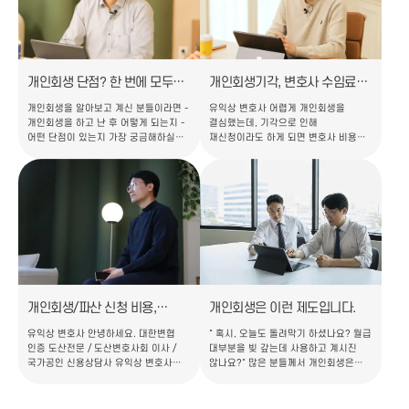
반드시 확인해야 할 2가지 사항을
진행하시는 분들도 최근 상당히 많이
말씀드리려고 합니다. 5분만 시간을
늘고 있는 추세입니다. 많은
내셔서 끝까지 읽어주시면 많은 도움
채무자들께서 연체와 독촉은 처음 겪는
되실 것이라 확신합니다! 인터넷이나
상황이다보니, 당황스럽고 다급한
신문기사를 조금만 검색해보면,
마음에 저지르는 가장 큰 실수, 바로
불법적으로…
잘못된 변호…
개인회생 단점? 한 번에 모두
개인회생기각, 변호사 수임료만
정리해 드립니다.
날리고 재신청하는 대표적 유형
개인회생을 알아보고 계신 분들이라면 -
유익상 변호사 어렵게 개인회생을
2가지
개인회생을 하고 난 후 어떻게 되는지 -
결심했는데, 기각으로 인해
어떤 단점이 있는지 가장 궁금해하실
재신청이라도 하게 되면 변호사 비용은
겁니다. 개인회생 진행 시 어떤 단점이
물론 면책 시점이 늦어져 경제적 재기
있고, 실제 단점이 맞는지
시기도 그만큼 미뤄지게 되는데요. 이
말씀드려보겠습니다. 안녕하세요.
글을 통해 개인회생 사건이 어떻게
대한변협 인증 도산전문 / 도산변호사회
기각되게 되는지, 그렇다면 기각을
이사 / 국가공인 신용상담사 유익상
피하기 위해서 준비해야 할 것 들에 대해
변호사 입니다. 대부분의 블로그나
말씀드리겠습니다. 개인회생 사건
유튜브를 살펴보면, 개인회생 진행 시
기각의 주요 원인 1. 상담 단계에서
단점으로 지적하는 것은 크게 5가지
충분한 검토 없이 무작정 수임한 경우
정도 를 생각해 볼 수 있을 것 같습니다.
사실 대부분 개인회생 사건은 웬만하면
대표적으로 1) 신용카드…
기각되지 않으며, 기각률이 10%도 채…
개인회생/파산 신청 비용,
개인회생은 이런 제도입니다.
변호사 비용 궁금하신 분들
유익상 변호사 안녕하세요. 대한변협
" 혹시, 오늘도 돌려막기 하셨나요? 월급
인증 도산전문 / 도산변호사회 이사 /
대부분을 빚 갚는데 사용하고 계시진
국가공인 신용상담사 유익상 변호사
않나요?" 많은 분들께서 개인회생은
입니다. 개인회생/ 파산 신청 비용
나와는 무관한 제도다라고
궁금해서 클릭했는데, 주제와는 무관한
생각하시는데요, 사실 개인회생 제도는
광고성 글에 지치신 분들이라면... 잘
감당할 수 없는 채무를 부담하고 계신