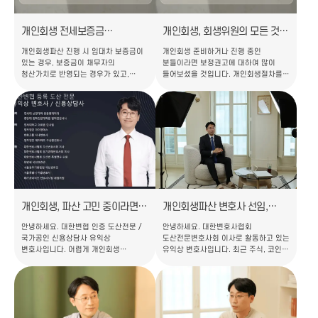
합니다. ㅣ 개인회생폐지 이유 개인회생
단축은 서울회생법원에서만 시행하던
절차가 폐지되…
제도였습니다. 그런데 올…
개인회생 전세보증금
개인회생, 회생위원의 모든 것
재산가치에 반영되는 경우(feat.
(feat. 보정권고 대응의 중요성)
개인회생파산 진행 시 임대차 보증금이
개인회생 준비하거나 진행 중인
면제재산)
있는 경우, 보증금이 채무자의
분들이라면 보정권고에 대하여 많이
청산가치로 반영되는 경우가 있고,
들어보셨을 것입니다. 개인회생절차를
반영되지 않는 경우도 있습니다.
진행하게 되면 빼놓을 수 없는 것이 바로
임대차보증금이 재산가치로 어떻게
보정권고에 대한 대응일텐데요.
반영되는지 확인하기 위해서는 3가지
보정권고는 보통 채무자의
측면에서 검토가 필요합니다. 1)
채무증대경위, 채무 사용처, 재산현황
주택임대차보호법상 소액보증금, 2)
등을 파악하기 위해 회생위원이 내리는
전세보증금을 신용대출로 받은 경우, 3)
경우가 일반적입니다. 따라서 오늘은
전세보증금을 담보대출로 받은 경우
보정권고와 뗄레야 뗄 수 없는
입니다. 아래에서 구체적으로
회생위원이 누구인지, 어떤 업무를 하는
살펴보겠습니다. ㅣ 주택임대차보호법상
분들인지 보다 구체적으로 알아보려고
소액보증금 공제(면제재산)
합니다. ㅣ회생위원이란? 개인회생
주택임대차보호법상 소액보증…
사건은 기본적으로…
개인회생, 파산 고민 중이라면,
개인회생파산 변호사 선임,
'이 2가지'는 반드시 알고
이렇게 하면 큰일 납니다.
안녕하세요. 대한변협 인증 도산전문 /
안녕하세요. 대한변호사협회
진행하세요.
국가공인 신용상담사 유익상
도산전문변호사회 이사로 활동하고 있는
변호사입니다. 어렵게 개인회생
유익상 변호사입니다. 최근 주식, 코인
진행하기로 결심했는데, '사건이 잘
투자 실패를 겪으면서 회생파산을
안풀려서 기각되는건 아닐까?'
진행하는 분들이 대폭 증가하였고,
'불법적인 사무장이 운영하는 사무실은
자영업자들께서도 코로나 이후 어려워진
아닌지?' 걱정되고, 고민 중인 분들 많을
재정 상태를 돌려막기로 버티고 버티다
것입니다. 그래서 오늘은 사무실 선택 시
결국 도저히 견딜 수 없어 회생파산을