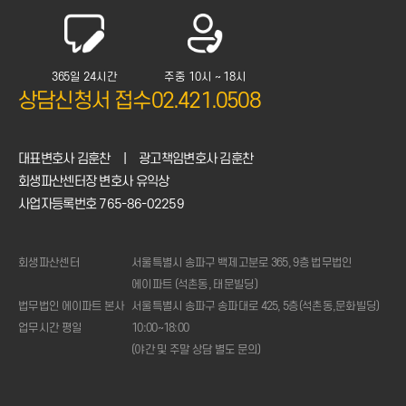
365일 24시간
주중 10시 ~ 18시
상담신청서 접수
02.421.0508
대표변호사 김훈찬
|
광고책임변호사 김훈찬
회생파산센터장 변호사 유익상
사업자등록번호 765-86-02259
회생파산센터
서울특별시 송파구 백제고분로 365, 9층 법무법인
에이파트 (석촌동, 태문빌딩)
법무법인 에이파트 본사
서울특별시 송파구 송파대로 425, 5층(석촌동,문화빌딩)
업무시간 평일
10:00~18:00
(야간 및 주말 상담 별도 문의)