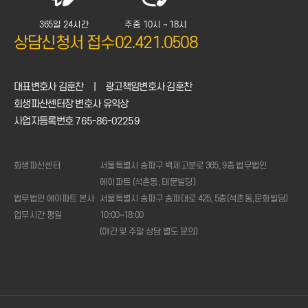
365일 24시간
주중 10시 ~ 18시
상담신청서 접수
02.421.0508
대표변호사 김훈찬
|
광고책임변호사 김훈찬
회생파산센터장 변호사 유익상
사업자등록번호 765-86-02259
회생파산센터
서울특별시 송파구 백제고분로 365, 9층 법무법인
에이파트 (석촌동, 태문빌딩)
법무법인 에이파트 본사
서울특별시 송파구 송파대로 425, 5층(석촌동,문화빌딩)
업무시간 평일
10:00~18:00
(야간 및 주말 상담 별도 문의)
1:1
상담신청