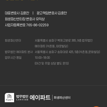
대표변호사 김훈찬
|
광고책임변호사 김훈찬
회생파산센터장 변호사 유익상
사업자등록번호 765-86-02259
회생파산센터
서울특별시 송파구 백제고분로 365, 9층 법무법인
에이파트 (석촌동, 태문빌딩)
법무법인 에이파트 본사
서울특별시 송파구 송파대로 425, 5층(석촌동,문화빌딩)
업무시간 평일
10:00~18:00
(야간 및 주말 상담 별도 문의)
1:1
상담신청
전화상담
02.421.0508
(주중
10시
~18시)
변제금
계산기