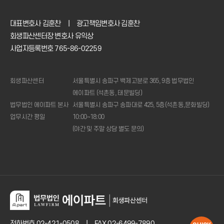
대표변호사 김훈찬
|
광고책임변호사 김훈찬
회생파산센터장 변호사 유익상
사업자등록번호 765-86-02259
회생파산센터
서울특별시 송파구 백제고분로 365, 9층 법무법인
에이파트 (석촌동, 태문빌딩)
법무법인 에이파트 본사
서울특별시 송파구 송파대로 425, 5층(석촌동,문화빌딩)
업무시간 평일
10:00~18:00
(야간 및 주말 상담 별도 문의)
1:1
상담신청
전화상담
02.421.0508
(주중
10시
~18시)
변제금
계산기
전화번호
02-421-0508
|
FAX 02-6499-7890