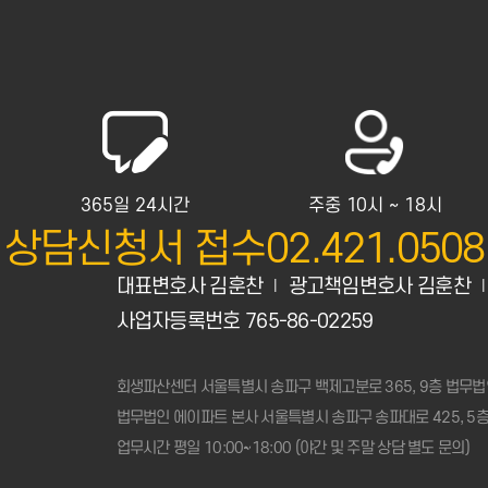
365일 24시간
주중 10시 ~ 18시
상담신청서 접수
02.421.0508
대표변호사 김훈찬
광고책임변호사 김훈찬
|
|
사업자등록번호 765-86-02259
회생파산센터
서울특별시 송파구 백제고분로 365, 9층 법무법
법무법인 에이파트 본사
서울특별시 송파구 송파대로 425, 5
업무시간 평일
10:00~18:00
(야간 및 주말 상담 별도 문의)