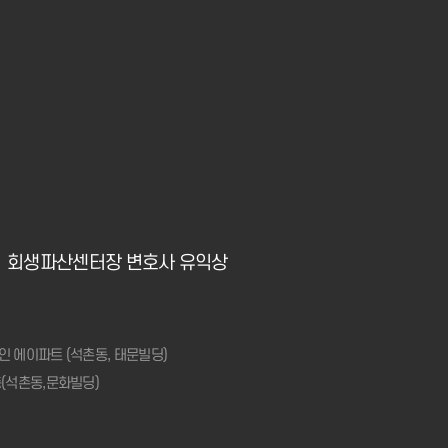
회생파산센터장 변호사 유익상
인 에이파트 (석촌동, 태문빌딩)
층(석촌동,문화빌딩)