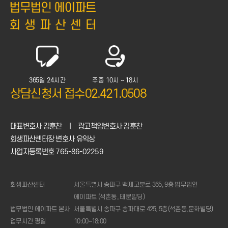
365일 24시간
주중 10시 ~ 18시
상담신청서 접수
02.421.0508
대표변호사 김훈찬
|
광고책임변호사 김훈찬
회생파산센터장 변호사 유익상
사업자등록번호 765-86-02259
회생파산센터
서울특별시 송파구 백제고분로 365, 9층 법무법인
에이파트 (석촌동, 태문빌딩)
법무법인 에이파트 본사
서울특별시 송파구 송파대로 425, 5층(석촌동,문화빌딩)
업무시간 평일
10:00~18:00