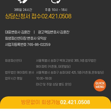
365일 24시간
주중 10시 ~ 18시
상담신청서 접수
02.421.0508
대표변호사 김훈찬
|
광고책임변호사 김훈찬
회생파산센터장 변호사 유익상
1:1
상담신청
사업자등록번호 765-86-02259
전화상담
02.421.0508
(주중
10시
~18시)
회생파산센터
서울특별시 송파구 백제고분로 365, 9층 법무법인
변제금
계산기
에이파트 (석촌동, 태문빌딩)
법무법인 에이파트 본사
서울특별시 송파구 송파대로 425, 5층(석촌동,문화빌딩)
업무시간 평일
10:00~18:00
QUICK
(야간 및 주말 상담 별도 문의)
MENU
방문없이 회생가능
02.421.0508