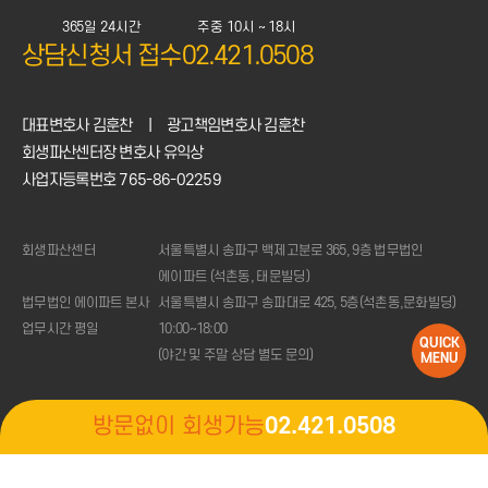
365일 24시간
주중 10시 ~ 18시
상담신청서 접수
02.421.0508
대표변호사 김훈찬
|
광고책임변호사 김훈찬
회생파산센터장 변호사 유익상
1:1
상담신청
사업자등록번호 765-86-02259
전화상담
02.421.0508
(주중
10시
~18시)
회생파산센터
서울특별시 송파구 백제고분로 365, 9층 법무법인
변제금
계산기
에이파트 (석촌동, 태문빌딩)
법무법인 에이파트 본사
서울특별시 송파구 송파대로 425, 5층(석촌동,문화빌딩)
업무시간 평일
10:00~18:00
QUICK
(야간 및 주말 상담 별도 문의)
MENU
방문없이 회생가능
02.421.0508